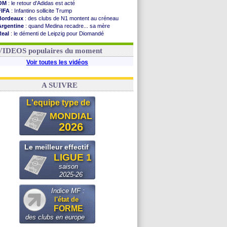
OM
: le retour d'Adidas est acté
FIFA
: Infantino sollicite Trump
Bordeaux
: des clubs de N1 montent au créneau
Argentine
: quand Medina recadre... sa mère
Real
: le démenti de Leipzig pour Diomandé
OM
: le club prêt à libérer Kondogbia ?
OM
: Paixão attire un 2e club anglais
VIDEOS populaires du moment
Voir toutes les vidéos
A SUIVRE
L'equipe type de
MONDIAL
2026
Le meilleur effectif
LIGUE 1
saison
2025-26
Indice MF :
l'état de
FORME
des clubs en europe