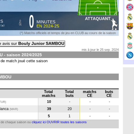
0
ATTAQUANT
&
HS
MINUTES
S
EN
2024-25
*
(
)
(*) Matchs officiels et temps de jeu en CLUB au cours de la saison
e avis sur
Bouly Junior SAMBOU
mis à jour le 25 sep. 2024
U - saison
2024/2025
de match joué cette saison
AMBOU
Total
Total
matchs
buts
matchs
buts
CE
CE
10
-
-
-
TUR
)
lanca
39
20
-
-
(MAR
)
5
1
-
-
il de chaque saison ou
cliquez ici OUVRIR toutes les saisons