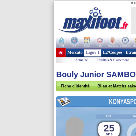
A r
OM
PSG
Lyon
Lille
Monaco
Chelsea
Ma
+ de clubs
Mercato
Ligue 1
L2/Coupes
Etran
Actualité
|
Résultats & Classement
|
Bouly Junior SAMB
Fiche d'identité
Bilan et Matchs sai
KONYASP
AGE
TA
25
ans