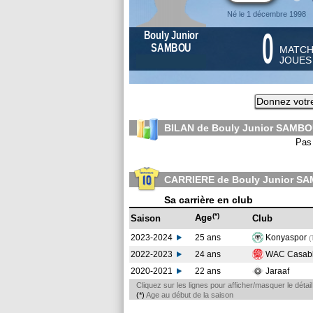
Né le 1 décembre 1998
0
Bouly Junior
SAMBOU
MATC
JOUE
Donnez votr
BILAN de Bouly Junior SAMBO
Pas 
CARRIERE de Bouly Junior S
Sa carrière en club
(*)
Age
Saison
Club
2023-2024
25 ans
Konyaspor
(
2022-2023
24 ans
WAC Casab
2020-2021
22 ans
Jaraaf
Cliquez sur les lignes pour afficher/masquer le déta
(*)
Age au début de la saison