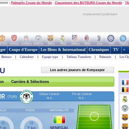
etenir :
Palmarès Coupe du Monde
-
Classement des BUTEURS Coupe du Monde
-
TA
emplacement publicitaire
n Utd
Arsenal
Liverpool
ManCity
Barca
Real
Atletico
Milan
Juve
Inter
Naples
ger
Coupe d'Europe
Les Bleus & International
Chroniques
TV
+
Buteurs
|
Calendrier
|
Equipe type
|
Tableau Transferts
|
Palmarès
|
Les Cl
OU
Les autres joueurs de Konyaspor
son
Carrière & Sélections
Début Contrat :
Fin de contrat :
OR
(TUR)
n.c.
n.c.
ILLE
POIDS
NATIONALITE
? m
? kg
SENEGAL