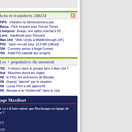
Actu et transferts 24h/24
FIFA
: Infantino ne démissionnera pas
Barça
: Flick esquive pour Ferran Torres
Liverpool
: Araujo, une option d'achat à 55 ...
Lens
: inquiétude pour Édouard
Man Utd
: Vitek vendu à Middlesbrough (off.)
PSV
: Sano recruté pour 14,5 M€ (officiel)
OM
: Coventry pense à Angel Gomes
PSG
: Rafel Pol satisfait des progrès
Amical
: le Barça vainqueur puis battu
Les + populaires du moment
Inter
: Calhanoglu prêt à prolonger
Nice
: Abdelmonem veut rester
PSG
: 4 retours dans le groupe face à Man Utd ?
L2
: le classement complet
Real
: Mourinho durcit les règles
L2
: les résultats de la soirée
OM
: le PSG, les précisions de Benatia
Amical
: Le Havre renversé par Oviedo
OM
: Dupraz "alarmé" par la situation
Amical
: Nice battu aux tirs au but
OM
: Lucas Perri a été approché
Benfica
: Ivanovic proche de Lens
OM
: Benatia et la "médiocrité" dans le club
OM
: Dupraz "alarmé" par la situation
PSG
: Liverpool va proposer 115 M€ pour Barcola
Atletico
: Alvarez, le Barça va revoir son offre
OM
: B. Genesio - "ce n'est pas idéal"
age Maxifoot
Lorient
: Mbamba prêté par Leverkusen (officiel)
Amical
: le Real bat Ferencvaros
e va t-il faire mieux que Deschamps en équipe de
Naples
: Lukaku dit oui à Fenerbahçe
e ?
Amical
: Brest arrache le nul contre Venise
Amical
: un nouveau nul pour Le Mans
UI
Amical
: un nul entre Auxerre et Troyes
NON
Voir les brèves précédentes