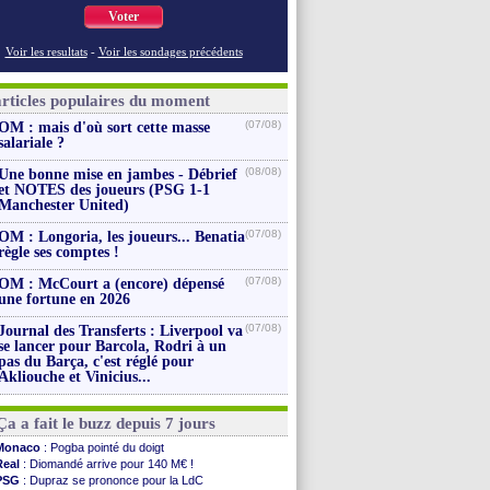
Voter
Voir les resultats
-
Voir les sondages précédents
articles populaires du moment
(07/08)
OM : mais d'où sort cette masse
salariale ?
(08/08)
Une bonne mise en jambes - Débrief
et NOTES des joueurs (PSG 1-1
Manchester United)
(07/08)
OM : Longoria, les joueurs... Benatia
règle ses comptes !
(07/08)
OM : McCourt a (encore) dépensé
une fortune en 2026
(07/08)
Journal des Transferts : Liverpool va
se lancer pour Barcola, Rodri à un
pas du Barça, c'est réglé pour
Akliouche et Vinicius...
Ça a fait le buzz depuis 7 jours
Monaco
: Pogba pointé du doigt
Real
: Diomandé arrive pour 140 M€ !
PSG
: Dupraz se prononce pour la LdC