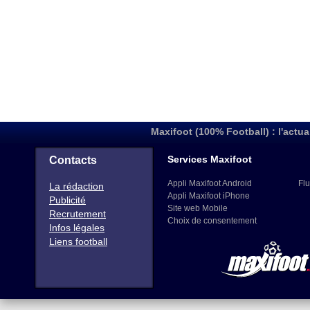
Maxifoot (100% Football) : l'actua
Services Maxifoot
Contacts
Appli Maxifoot Android
Flu
La rédaction
Appli Maxifoot iPhone
Publicité
Site web Mobile
Recrutement
Choix de consentement
Infos légales
Liens football