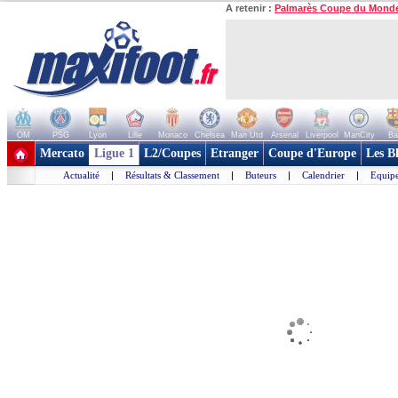
A retenir :
Palmarès Coupe du Mond
OM
PSG
Lyon
Lille
Monaco
Chelsea
Man Utd
Arsenal
Liverpool
ManCity
Ba
+ de clubs
Mercato
Ligue 1
L2/Coupes
Etranger
Coupe d'Europe
Les B
Actualité
|
Résultats & Classement
|
Buteurs
|
Calendrier
|
Equipe