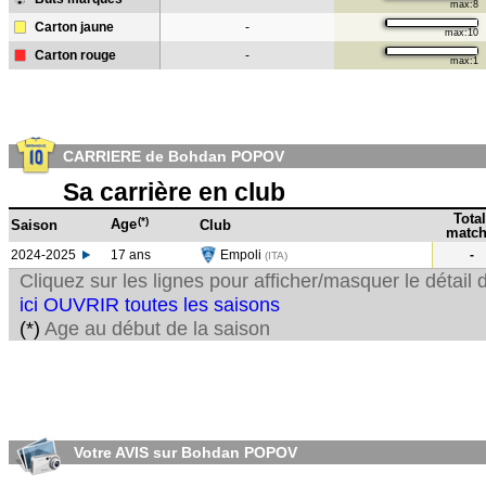
max:8
Carton jaune
-
max:10
Carton rouge
-
max:1
CARRIERE de Bohdan POPOV
Sa carrière en club
Total
(*)
Age
Saison
Club
match
2024-2025
17 ans
Empoli
-
(ITA)
Cliquez sur les lignes pour afficher/masquer le détai
ici OUVRIR toutes les saisons
(*)
Age au début de la saison
Votre AVIS sur Bohdan POPOV