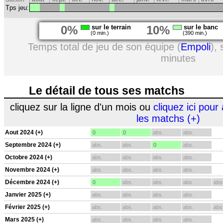
Tps jeu:
0%
sur le terrain
10%
sur le banc
(0 min.)
(390 min.)
Temps total de jeu de son équipe (
Empoli
),
minutes
Le détail de tous ses matchs
cliquez sur la ligne d'un mois ou
cliquez ici pour 
les matchs (+)
Aout 2024 (+)
0
0
abs.
abs.
Septembre 2024 (+)
abs.
abs.
0
abs.
Octobre 2024 (+)
abs.
abs.
abs.
abs.
Novembre 2024 (+)
abs.
abs.
abs.
abs.
Décembre 2024 (+)
0
abs.
abs.
abs.
abs
Janvier 2025 (+)
abs.
abs.
abs.
abs.
Février 2025 (+)
abs.
abs.
abs.
abs.
abs
Mars 2025 (+)
abs.
abs.
abs.
abs.