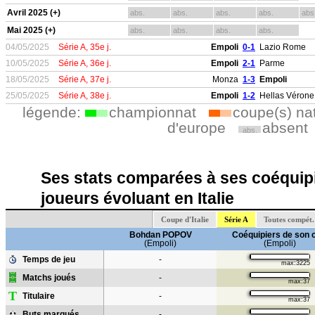
Avril 2025 (+)
abs.
abs.
abs.
abs.
abs
Mai 2025 (+)
abs.
abs.
abs.
abs.
04/05/2025
Série A, 35e j.
Empoli
0-1
Lazio Rome
10/05/2025
Série A, 36e j.
Empoli
2-1
Parme
18/05/2025
Série A, 37e j.
Monza
1-3
Empoli
25/05/2025
Série A, 38e j.
Empoli
1-2
Hellas Vérone
légende:
championnat
coupe(s) na
d'europe
absent
abs.
Ses stats comparées à ses coéquipi
joueurs évoluant en Italie
Coupe d'Italie
Série A
Toutes compét.
Bohdan POPOV
Coéquipiers de son 
(Empoli)
(Empoli)
Temps de jeu
-
max:3225
Matchs joués
-
max:37
T
Titulaire
-
max:37
Buts marqués
-