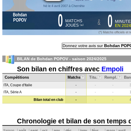
Né le 4 avril 2007 à Chernihiv
0
0
Bohdan
&
POPOV
MATCHS
MINUTE
JOUES
EN
2024
*
(
)
(*) Matchs officiels e
Donnez votre avis sur
Bohdan POP
BILAN de Bohdan POPOV - saison
2024/2025
Son bilan en chiffres avec
Empoli
Compétitions
Matchs
Titu.
Rempl.
Ban
?
?
?
ITA, Coupe d'Italie
-
-
-
ITA, Série A
-
-
-
Bilan total en club
-
-
-
Chronologie et bilan de son temps 
Saison
août
sept.
oct.
nov.
déc.
janv.
févr.
mars
avril