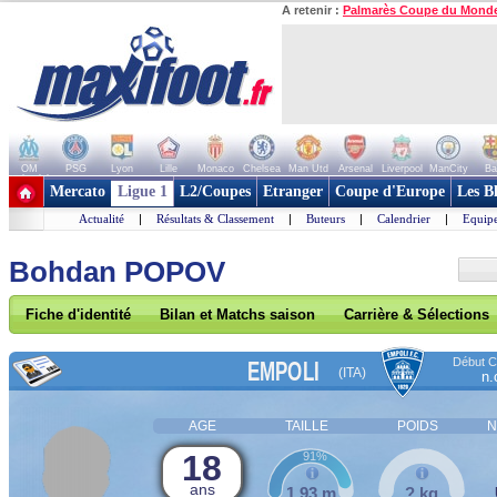
A retenir :
Palmarès Coupe du Mond
OM
PSG
Lyon
Lille
Monaco
Chelsea
Man Utd
Arsenal
Liverpool
ManCity
Ba
+ de clubs
Mercato
Ligue 1
L2/Coupes
Etranger
Coupe d'Europe
Les B
Actualité
|
Résultats & Classement
|
Buteurs
|
Calendrier
|
Equipe
Bohdan POPOV
Fiche d'identité
Bilan et Matchs saison
Carrière & Sélections
Début Co
EMPOLI
(ITA)
n.
AGE
TAILLE
POIDS
N
18
91%
ans
1,93 m
? kg