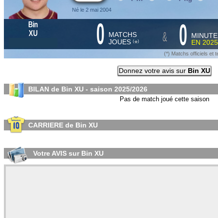
Né le 2 mai 2004
0
0
Bin
&
XU
MATCHS
MINUTE
JOUES
EN
2025
*
(
)
(*) Matchs officiels e
Donnez votre avis sur
Bin XU
BILAN de Bin XU - saison
2025/2026
Pas de match joué cette saison
CARRIERE de Bin XU
Votre AVIS sur Bin XU