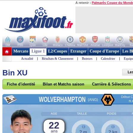
A retenir :
Palmarès Coupe du Mond
OM
PSG
Lyon
Lille
Monaco
Chelsea
Man Utd
Arsenal
Liverpool
ManCity
Ba
+ de clubs
Mercato
Ligue 1
L2/Coupes
Etranger
Coupe d'Europe
Les B
Actualité
|
Résultats & Classement
|
Buteurs
|
Calendrier
|
Equipe
Bin XU
Le
Fiche d'identité
Bilan et Matchs saison
Carrière & Sélections
Début Co
WOLVERHAMPTON
(ANG)
n.
AGE
TAILLE
POIDS
22
ans
? m
? kg