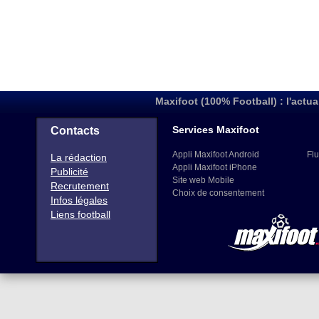
Maxifoot (100% Football) : l'actua
Services Maxifoot
Contacts
Appli Maxifoot Android
Flu
La rédaction
Appli Maxifoot iPhone
Publicité
Site web Mobile
Recrutement
Choix de consentement
Infos légales
Liens football