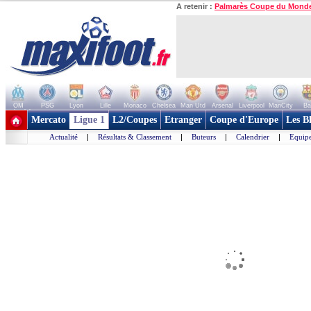
A retenir :
Palmarès Coupe du Mond
OM
PSG
Lyon
Lille
Monaco
Chelsea
Man Utd
Arsenal
Liverpool
ManCity
Ba
+ de clubs
Mercato
Ligue 1
L2/Coupes
Etranger
Coupe d'Europe
Les B
Actualité
|
Résultats & Classement
|
Buteurs
|
Calendrier
|
Equipe