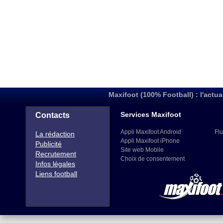
Maxifoot (100% Football) : l'actua
Services Maxifoot
Contacts
Appli Maxifoot Android
Flu
La rédaction
Appli Maxifoot iPhone
Publicité
Site web Mobile
Recrutement
Choix de consentement
Infos légales
Liens football