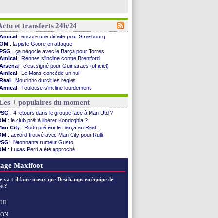
Actu et transferts 24h/24
Amical
: encore une défaite pour Strasbourg
OM
: la piste Goore en attaque
PSG
: ça négocie avec le Barça pour Torres
Amical
: Rennes s'incline contre Brentford
Arsenal
: c'est signé pour Guimaraes (officiel)
Amical
: Le Mans concède un nul
Real
: Mourinho durcit les règles
Amical
: Toulouse s'incline lourdement
OM
: Benatia et la "médiocrité" dans le club
Les + populaires du moment
Newcastle
: Guimarães, le club se défend
L2
: la 1ère journée à suivre en DIRECT !
PSG
: 4 retours dans le groupe face à Man Utd ?
PSG
: une deuxième offre pour Suzuki
OM
: le club prêt à libérer Kondogbia ?
PSG
: le groupe pour le match face à Man Utd
Man City
: Rodri préfère le Barça au Real !
OM
: le jour où tout a basculé pour Benatia
OM
: accord trouvé avec Man City pour Rulli
Heracles
: Reine-Adélaïde, le sort s'acharne...
PSG
: l'étonnante rumeur Gusto
Monaco
: Mawissa a gravement blessé Uche
OM
: Lucas Perri a été approché
OM
: accord avec la Real Sociedad pour Aguerd
OM
: une offre pour Bulka
Barça
: Araujo va partir en prêt à Liverpool
Ouganda
: Owori battu à mort à Kampala
age Maxifoot
OM
: Côme pousse pour Gouiri
Man Utd
: le groupe pour défier le PSG
e va t-il faire mieux que Deschamps en équipe de
L3
: Caen premier leader
e ?
OM
: Højbjerg, son agent maintient le suspense
OM
: Gouiri évoque son avenir
UI
Leipzig
: le transfert d'Asllani tombe à l'eau
NON
Voir les brèves précédentes