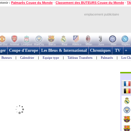
etenir :
Palmarès Coupe du Monde
-
Classement des BUTEURS Coupe du Monde
-
TA
emplacement publicitaire
n Utd
Arsenal
Liverpool
ManCity
Barca
Real
Atletico
Milan
Juve
Inter
Naples
ger
Coupe d'Europe
Les Bleus & International
Chroniques
TV
+
Buteurs
|
Calendrier
|
Equipe type
|
Tableau Transferts
|
Palmarès
|
Les Cl