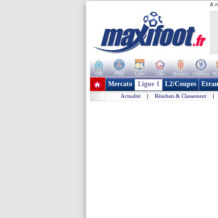
A r
OM
PSG
Lyon
Lille
Monaco
Chelsea
Ma
+ de clubs
Mercato
Ligue 1
L2/Coupes
Etran
Actualité
|
Résultats & Classement
|