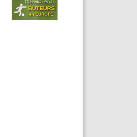
Classements des
BUTEURS
en EUROPE