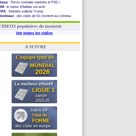
Barça
: Torres souhaite rejoindre le PSG !
OM
: le retour d'Adidas est acté
FIFA
: Infantino sollicite Trump
Bordeaux
: des clubs de N1 montent au créneau
Argentine
: quand Medina recadre... sa mère
Real
: le démenti de Leipzig pour Diomandé
VIDEOS populaires du moment
Voir toutes les vidéos
A SUIVRE
L'equipe type de
MONDIAL
2026
Le meilleur effectif
LIGUE 1
saison
2025-26
Indice MF :
l'état de
FORME
des clubs en europe