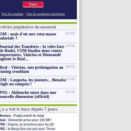
Voter
Voir les resultats
-
Voir les sondages précédents
articles populaires du moment
(07/08)
OM : mais d'où sort cette masse
salariale ?
(06/08)
Journal des Transferts : la volte-face
de Rodri, l'OM finalise deux ventes
importantes, Vinicius et Diomandé
agitent le Real...
(06/08)
Real : Vinicius, une prolongation au
timing troublant
(07/08)
OM : Longoria, les joueurs... Benatia
règle ses comptes !
(06/08)
PSG : Akliouche entre dans une
nouvelle dimension (officiel)
Ça a fait le buzz depuis 7 jours
Monaco
: Pogba pointé du doigt
Real
: Diomandé arrive pour 140 M€ !
PSG
: Dupraz se prononce pour la LdC
PSG
: le Barça fixe son prix pour Torres