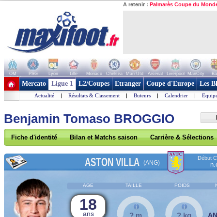
A retenir :
Palmarès Coupe du Mond
OM
PSG
Lyon
Lille
Monaco
Chelsea
Man Utd
Arsenal
Liverpool
ManCity
Ba
+ de clubs
Mercato
Ligue 1
L2/Coupes
Etranger
Coupe d'Europe
Les B
Actualité
|
Résultats & Classement
|
Buteurs
|
Calendrier
|
Equipe
Benjamin Tomaso BROGGIO
Fiche d'identité
Bilan et Matchs saison
Carrière & Sélections
Début Co
ASTON VILLA
(ANG)
n.
AGE
TAILLE
POIDS
18
ans
? m
? kg
A