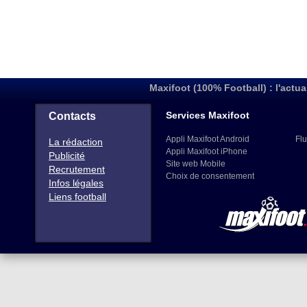
Maxifoot (100% Football) : l'actua
Services Maxifoot
Contacts
Appli Maxifoot Android
Flu
La rédaction
Appli Maxifoot iPhone
Publicité
Site web Mobile
Recrutement
Choix de consentement
Infos légales
Liens football