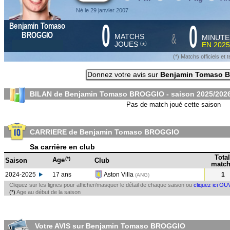
Né le 29 janvier 2007
0
0
Benjamin Tomaso
&
BROGGIO
MATCHS
MINUTE
JOUES
EN
2025
*
(
)
(*) Matchs officiels e
Donnez votre avis sur
Benjamin Tomaso 
BILAN de Benjamin Tomaso BROGGIO - saison
2025/202
Pas de match joué cette saison
CARRIERE de Benjamin Tomaso BROGGIO
Sa carrière en club
Total
(*)
Age
Saison
Club
match
2024-2025
17 ans
Aston Villa
1
(ANG
)
Cliquez sur les lignes pour afficher/masquer le détail de chaque saison ou
cliquez ici OU
(*)
Age au début de la saison
Votre AVIS sur Benjamin Tomaso BROGGIO