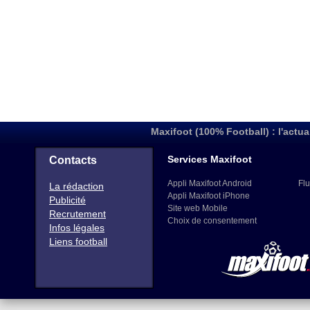
Maxifoot (100% Football) : l'actua
Services Maxifoot
Contacts
Appli Maxifoot Android
Flu
La rédaction
Appli Maxifoot iPhone
Publicité
Site web Mobile
Recrutement
Choix de consentement
Infos légales
Liens football