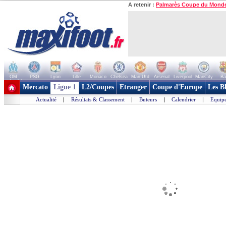
A retenir :
Palmarès Coupe du Mond
OM
PSG
Lyon
Lille
Monaco
Chelsea
Man Utd
Arsenal
Liverpool
ManCity
Ba
+ de clubs
Mercato
Ligue 1
L2/Coupes
Etranger
Coupe d'Europe
Les B
Actualité
|
Résultats & Classement
|
Buteurs
|
Calendrier
|
Equipe