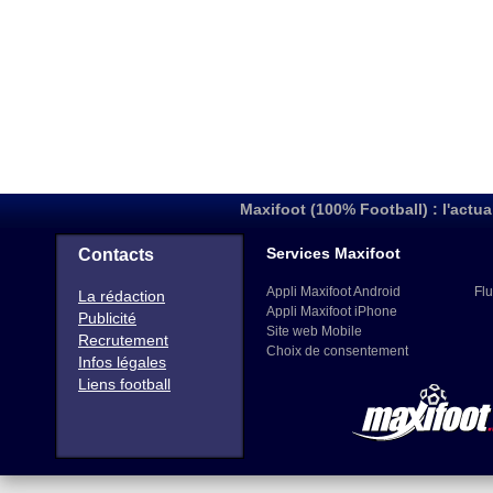
Maxifoot (100% Football) : l'actua
Services Maxifoot
Contacts
Appli Maxifoot Android
Flu
La rédaction
Appli Maxifoot iPhone
Publicité
Site web Mobile
Recrutement
Choix de consentement
Infos légales
Liens football