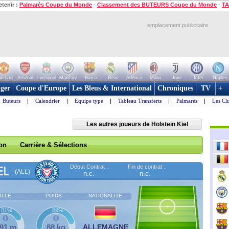
etenir :
Palmarès Coupe du Monde
-
Classement des BUTEURS Coupe du Monde
-
TA
emplacement publicitaire
n Utd
Arsenal
Liverpool
ManCity
Barca
Real
Atletico
Milan
Juve
Inter
Naples
ger
Coupe d'Europe
Les Bleus & International
Chroniques
TV
+
Buteurs
|
Calendrier
|
Equipe type
|
Tableau Transferts
|
Palmarès
|
Les Cl
Les autres joueurs de Holstein Kiel
son
Carrière & Sélections
Début Contrat :
Fin de contrat :
EL
(ALL)
n.c.
n.c.
ILLE
POIDS
NATIONALITE
81%
89%
,91 m
88 kg
ALLEMAGNE