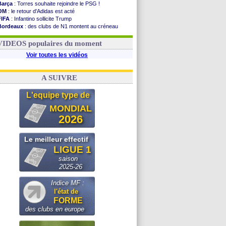
Barça
: Torres souhaite rejoindre le PSG !
OM
: le retour d'Adidas est acté
FIFA
: Infantino sollicite Trump
Bordeaux
: des clubs de N1 montent au créneau
Argentine
: quand Medina recadre... sa mère
Real
: le démenti de Leipzig pour Diomandé
VIDEOS populaires du moment
Voir toutes les vidéos
A SUIVRE
L'equipe type de
MONDIAL
2026
Le meilleur effectif
LIGUE 1
saison
2025-26
Indice MF :
l'état de
FORME
des clubs en europe