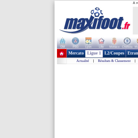
A r
OM
PSG
Lyon
Lille
Monaco
Chelsea
Ma
+ de clubs
Mercato
Ligue 1
L2/Coupes
Etran
Actualité
|
Résultats & Classement
|