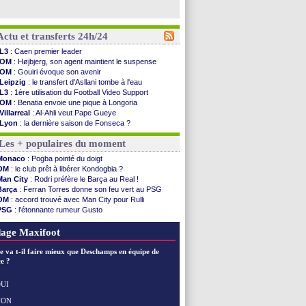
Actu et transferts 24h/24
L3
: Caen premier leader
OM
: Højbjerg, son agent maintient le suspense
OM
: Gouiri évoque son avenir
Leipzig
: le transfert d'Asllani tombe à l'eau
L3
: 1ère utilisation du Football Video Support
OM
: Benatia envoie une pique à Longoria
Villarreal
: Al-Ahli veut Pape Gueye
Lyon
: la dernière saison de Fonseca ?
OM
: un nouveau prétendant pour Højbjerg
Les + populaires du moment
Brest
: un gardien norvégien en approche ?
OM
: McCourt a versé 120 M€ en 2026
Monaco
: Pogba pointé du doigt
PSG
: 4 retours dans le groupe face à Man Utd ...
OM
: le club prêt à libérer Kondogbia ?
Nice
: Kevin Carlos va partir en Italie
Man City
: Rodri préfère le Barça au Real !
L1
: prison avec sursis requis contre un arbitre
Barça
: Ferran Torres donne son feu vert au PSG
Leganés
: c'est signé pour Luca Zidane (off.)
OM
: accord trouvé avec Man City pour Rulli
Atletico
: Ruggeri en route pour Aston Villa
PSG
: l'étonnante rumeur Gusto
Monaco
: Filipe Luis soutient Biereth
OM
: une offre pour Bulka
Lyon
: Mangala prêté à Getafe (officiel)
Ouganda
: Owori battu à mort à Kampala
age Maxifoot
PSG
: Nsoki va signer en Croatie
Arsenal
: Naples vise Gabriel Jesus
e va t-il faire mieux que Deschamps en équipe de
Real
: Mastantuono prêté à la Fiorentina (off.)
e ?
Man City
: accord avec le Barça pour Rodri ?
Rennes
: Haise a prolongé (officiel)
UI
Palace
: Tomiyasu a convaincu (officiel)
NON
Voir les brèves précédentes