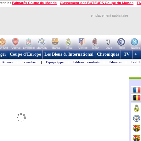
etenir :
Palmarès Coupe du Monde
-
Classement des BUTEURS Coupe du Monde
-
TA
emplacement publicitaire
n Utd
Arsenal
Liverpool
ManCity
Barca
Real
Atletico
Milan
Juve
Inter
Naples
ger
Coupe d'Europe
Les Bleus & International
Chroniques
TV
+
Buteurs
|
Calendrier
|
Equipe type
|
Tableau Transferts
|
Palmarès
|
Les Cl