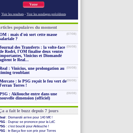
Voter
Voir les resultats
-
Voir les sondages précédents
articles populaires du moment
(07/08)
OM : mais d'où sort cette masse
salariale ?
(06/08)
Journal des Transferts : la volte-face
de Rodri, l'OM finalise deux ventes
importantes, Vinicius et Diomandé
agitent le Real...
(06/08)
Real : Vinicius, une prolongation au
timing troublant
(06/08)
Mercato : le PSG reçoit le feu vert de
Ferran Torres !
(06/08)
PSG : Akliouche entre dans une
nouvelle dimension (officiel)
Ça a fait le buzz depuis 7 jours
Real
: Diomandé arrive pour 140 M€ !
PSG
: Dupraz se prononce pour la LdC
PSG
: c'est bouclé pour Akliouche !
PSG
: le Barça fixe son prix pour Torres