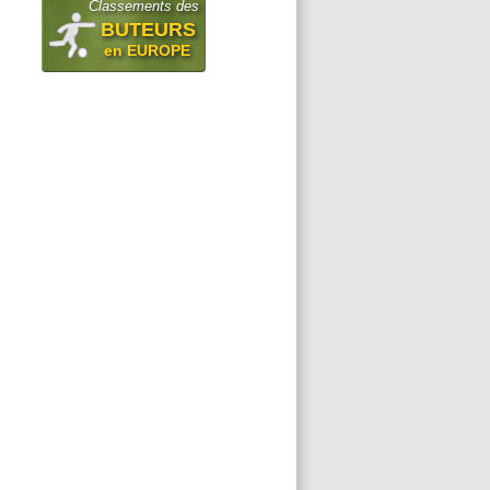
Classements des
BUTEURS
en EUROPE