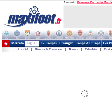
A retenir :
Palmarès Coupe du Mond
OM
PSG
Lyon
Lille
Monaco
Chelsea
Man Utd
Arsenal
Liverpool
ManCity
Ba
+ de clubs
Mercato
Ligue 1
L2/Coupes
Etranger
Coupe d'Europe
Les B
Actualité
|
Résultats & Classement
|
Buteurs
|
Calendrier
|
Equipe