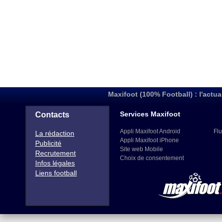
Maxifoot (100% Football) : l'actua
Services Maxifoot
Contacts
Appli Maxifoot Android
Flu
La rédaction
Appli Maxifoot iPhone
Publicité
Site web Mobile
Recrutement
Choix de consentement
Infos légales
Liens football