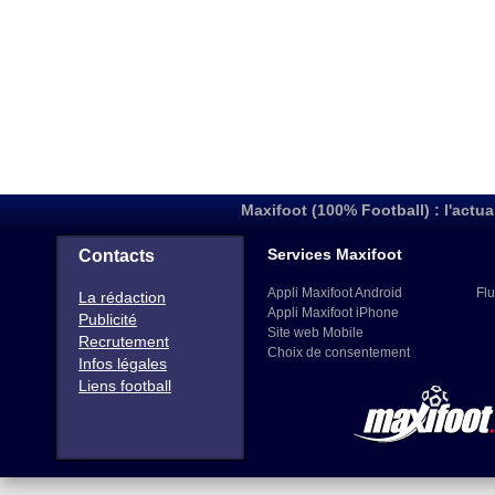
Maxifoot (100% Football) : l'actua
Services Maxifoot
Contacts
Appli Maxifoot Android
Flu
La rédaction
Appli Maxifoot iPhone
Publicité
Site web Mobile
Recrutement
Choix de consentement
Infos légales
Liens football