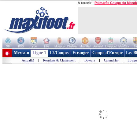
A retenir :
Palmarès Coupe du Mond
OM
PSG
Lyon
Lille
Monaco
Chelsea
Man Utd
Arsenal
Liverpool
ManCity
Ba
+ de clubs
Mercato
Ligue 1
L2/Coupes
Etranger
Coupe d'Europe
Les B
Actualité
|
Résultats & Classement
|
Buteurs
|
Calendrier
|
Equipe