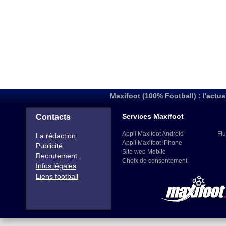
Maxifoot (100% Football) : l'actua
Services Maxifoot
Contacts
Appli Maxifoot Android
Flu
La rédaction
Appli Maxifoot iPhone
Publicité
Site web Mobile
Recrutement
Choix de consentement
Infos légales
Liens football