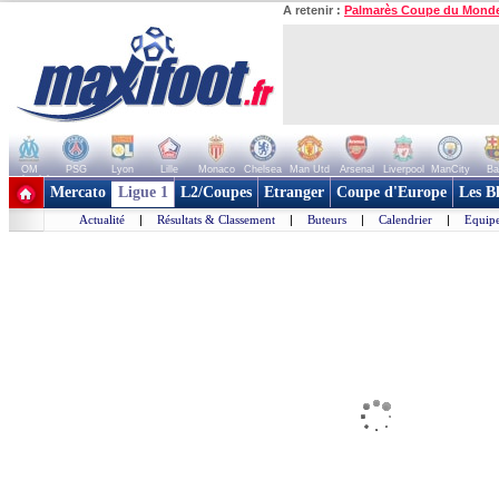
A retenir :
Palmarès Coupe du Mond
OM
PSG
Lyon
Lille
Monaco
Chelsea
Man Utd
Arsenal
Liverpool
ManCity
Ba
+ de clubs
Mercato
Ligue 1
L2/Coupes
Etranger
Coupe d'Europe
Les B
Actualité
|
Résultats & Classement
|
Buteurs
|
Calendrier
|
Equipe