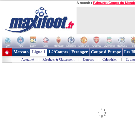
A retenir :
Palmarès Coupe du Mond
OM
PSG
Lyon
Lille
Monaco
Chelsea
Man Utd
Arsenal
Liverpool
ManCity
Ba
+ de clubs
Mercato
Ligue 1
L2/Coupes
Etranger
Coupe d'Europe
Les B
Actualité
|
Résultats & Classement
|
Buteurs
|
Calendrier
|
Equipe