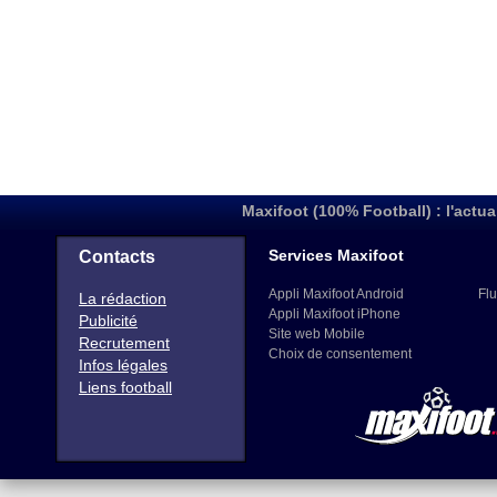
Maxifoot (100% Football) : l'actua
Services Maxifoot
Contacts
Appli Maxifoot Android
Flu
La rédaction
Appli Maxifoot iPhone
Publicité
Site web Mobile
Recrutement
Choix de consentement
Infos légales
Liens football