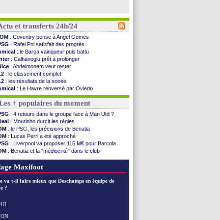
Actu et transferts 24h/24
OM
: Coventry pense à Angel Gomes
PSG
: Rafel Pol satisfait des progrès
Amical
: le Barça vainqueur puis battu
Inter
: Calhanoglu prêt à prolonger
Nice
: Abdelmonem veut rester
L2
: le classement complet
L2
: les résultats de la soirée
Amical
: Le Havre renversé par Oviedo
Amical
: Nice battu aux tirs au but
Les + populaires du moment
Benfica
: Ivanovic proche de Lens
OM
: Dupraz "alarmé" par la situation
PSG
: 4 retours dans le groupe face à Man Utd ?
Atletico
: Alvarez, le Barça va revoir son offre
Real
: Mourinho durcit les règles
Lorient
: Mbamba prêté par Leverkusen (officiel)
OM
: le PSG, les précisions de Benatia
Amical
: le Real bat Ferencvaros
OM
: Lucas Perri a été approché
Naples
: Lukaku dit oui à Fenerbahçe
PSG
: Liverpool va proposer 115 M€ pour Barcola
Amical
: Brest arrache le nul contre Venise
OM
: Benatia et la "médiocrité" dans le club
Amical
: un nouveau nul pour Le Mans
OM
: B. Genesio - "ce n'est pas idéal"
Amical
: un nul entre Auxerre et Troyes
OM
: Côme pousse pour Gouiri
age Maxifoot
LA Galaxy
: Sergi Roberto a signé (officiel)
Amical
: Angers fait tomber Lorient
e va t-il faire mieux que Deschamps en équipe de
Amical
: le Paris FC corrigé par Mayence
e ?
Amical
: Rennes encore battu par Brentford
Amical
: Paris SG 1-1 Man Utd (fini)
UI
Barça
: De Jong menacé par l’arrivée de...
NON
Voir les brèves précédentes