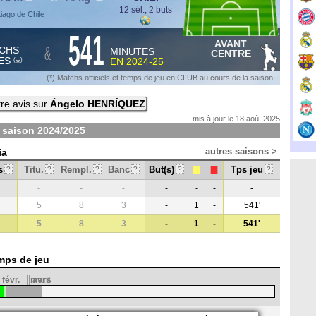
12 sél., 2 buts
tiago de Chile
541
AVANT
&
CHS
MINUTES
CENTRE
ES
EN
2024-25
*
(
)
(*) Matchs officiels et temps de jeu en CLUB au cours de la saison
re avis sur
Ángelo HENRÍQUEZ
mis à jour le 18 aoû. 2025
 saison
2024/2025
autres saisons >
ia
s
Titu.
Rempl.
Banc
But(s)
Tps jeu
?
?
?
?
?
?
-
-
-
-
-
-
-
5
8
3
-
1
-
541'
5
8
3
-
1
-
541'
mps de jeu
févr.
mars
avril