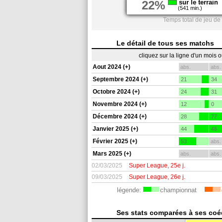
22%
sur le terrain
(541 min.)
Temps total de jeu de
Le détail de tous ses matchs
cliquez sur la ligne d'un mois 
Aout 2024 (+)
abs.
abs.
Septembre 2024 (+)
21
34
Octobre 2024 (+)
24
31
Novembre 2024 (+)
12
0
Décembre 2024 (+)
28
77
Janvier 2025 (+)
44
46
Février 2025 (+)
53
abs.
Mars 2025 (+)
abs.
abs.
02/03/2025
Super League, 25e j.
09/03/2025
Super League, 26e j.
légende:
championnat
Ses stats comparées à ses coéq