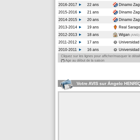
2016-2017
22 ans
Dinamo Zag
2015-2016
21 ans
Dinamo Zag
2014-2015
20 ans
Dinamo Zag
2013-2014
19 ans
Real Sarag
2012-2013
18 ans
Wigan
(ANG
)
2011-2012
17 ans
Universidad
2010-2011
16 ans
Universidad
Cliquez sur les lignes pour afficher/masquer le déta
(*)
Age au début de la saison
Votre AVIS sur Ángelo HENR