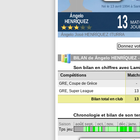
Né le 13 avril 1994 à San
13
Ángelo
HENRÍQUEZ
MAT
JOU
Ángelo José HENRÍQUEZ ITURRA
Donnez vot
BILAN de Ángelo HENRÍQUEZ -
Son bilan en chiffres avec Lam
Compétitions
Match
GRE, Coupe de Grèce
-
GRE, Super League
13
Bilan total en club
13
Chronologie et bilan de son te
Saison
août
sept.
oct.
nov.
déc.
janv.
Tps jeu: