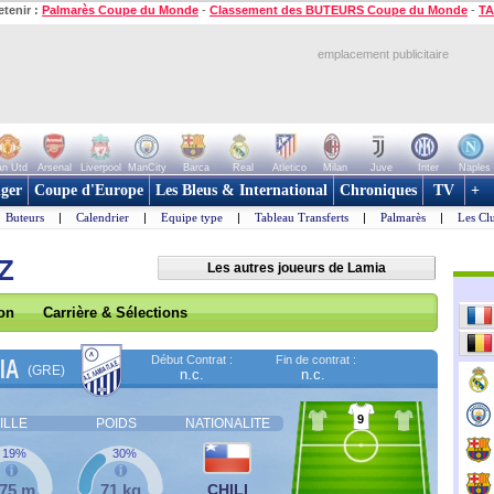
etenir :
Palmarès Coupe du Monde
-
Classement des BUTEURS Coupe du Monde
-
TA
emplacement publicitaire
n Utd
Arsenal
Liverpool
ManCity
Barca
Real
Atletico
Milan
Juve
Inter
Naples
ger
Coupe d'Europe
Les Bleus & International
Chroniques
TV
+
Buteurs
|
Calendrier
|
Equipe type
|
Tableau Transferts
|
Palmarès
|
Les Cl
Z
Les autres joueurs de Lamia
son
Carrière & Sélections
Début Contrat :
Fin de contrat :
IA
(GRE)
n.c.
n.c.
9
ILLE
POIDS
NATIONALITE
19%
30%
,75 m
71 kg
CHILI