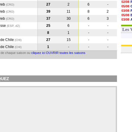
02/08
reb
27
2
6
-
(CRO
)
05/08
03/08
reb
39
11
8
2
(CRO
)
05/08
reb
37
30
6
3
(CRO
)
03/08
03/08
osse
25
6
-
-
(ESP, d2)
06/08
Les 
8
1
-
-
 de Chile
27
15
-
-
(CHI
)
 de Chile
1
-
-
-
(CHI
)
il de chaque saison ou
cliquez ici OUVRIR toutes les saisons
ÍQUEZ