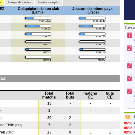
e
Coupe de Grèce
Toutes compét.
EZ
Coéquipiers de son club
Joueurs du même pays
(Lamia)
(Grece)
max:1822
max:2340
Les 
max:24
max:26
1
max:20
max:26
max:6
max:16
2
max:9
max:10
max:1
max:2
3
4
UEZ
5
Total
Total
matchs
buts
matchs
buts
CE
CE
13
-
-
-
1
-
-
-
X
)
20
2
-
-
X
)
05/08
 de Chile
7
2
-
-
(CHI
)
05/08
reb
23
9
3
1
02/08
(CRO
)