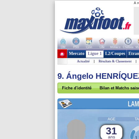
A r
OM
PSG
Lyon
Lille
Monaco
Chelsea
Ma
+ de clubs
Mercato
Ligue 1
L2/Coupes
Etran
Actualité
|
Résultats & Classement
|
9. Ángelo HENRÍQUE
Fiche d'identité
Bilan et Matchs sai
LAM
AGE
TA
31
ans
1