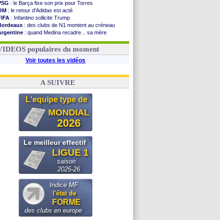
PSG
: le Barça fixe son prix pour Torres
OM
: le retour d'Adidas est acté
FIFA
: Infantino sollicite Trump
Bordeaux
: des clubs de N1 montent au créneau
Argentine
: quand Medina recadre... sa mère
Real
: le démenti de Leipzig pour Diomandé
OM
: le club prêt à libérer Kondogbia ?
VIDEOS populaires du moment
Voir toutes les vidéos
A SUIVRE
L'equipe type de
MONDIAL
2026
Le meilleur effectif
LIGUE 1
saison
2025-26
Indice MF :
l'état de
FORME
des clubs en europe