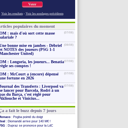
Voter
Voir les resultats
-
Voir les sondages précédents
articles populaires du moment
(07/08)
OM : mais d'où sort cette masse
salariale ?
(08/08)
Une bonne mise en jambes - Débrief
et NOTES des joueurs (PSG 1-1
Manchester United)
(07/08)
OM : Longoria, les joueurs... Benatia
règle ses comptes !
(07/08)
OM : McCourt a (encore) dépensé
une fortune en 2026
(07/08)
Journal des Transferts : Liverpool va
se lancer pour Barcola, Rodri à un
pas du Barça, c'est réglé pour
Akliouche et Vinicius...
Ça a fait le buzz depuis 7 jours
Monaco
: Pogba pointé du doigt
Real
: Diomandé arrive pour 140 M€ !
PSG
: Dupraz se prononce pour la LdC