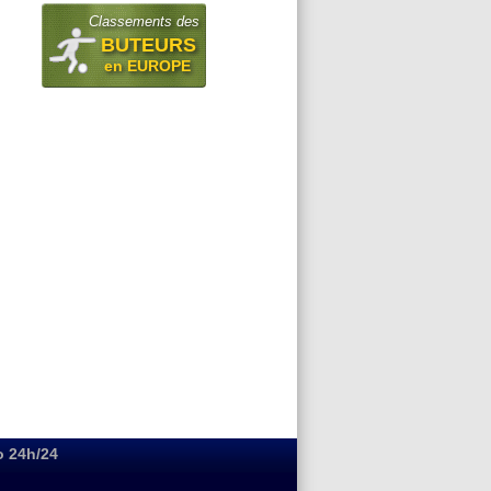
Classements des
BUTEURS
en EUROPE
o 24h/24