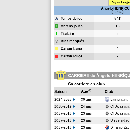
Super Leagu
Ángelo HENRÍQU
(Lamia)
Temps de jeu
541'
Matchs joués
13
T
Titulaire
5
Buts marqués
-
Carton jaune
1
Carton rouge
-
CARRIERE de Ángelo HENRÍQ
Sa carrière en club
(*)
Age
Saison
Club
2024-2025
30 ans
Lamia
(GRE)
2018-2019
24 ans
CF Atlas
(ME
2017-2018
23 ans
CF Atlas
(ME
2017-2018
23 ans
Universidad
2017-2018
23 ans
Dinamo Zag