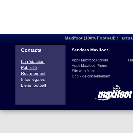
Maxifoot (100% Football) : l'actua
Services Maxifoot
Contacts
Appli Maxifoot Android
Flu
La rédaction
Appli Maxifoot iPhone
Publicité
Site web Mobile
Recrutement
Choix de consentement
Infos légales
Liens football