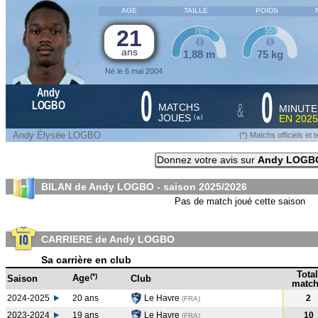
AGE
TAILLE
POIDS
21
76%
55%
ans
1,88 m
75 kg
Né le 6 mai 2004
0
0
Andy
&
LOGBO
MATCHS
MINUTE
JOUES
EN
2025
*
(
)
Andy Élysée LOGBO
(*) Matchs officiels e
Donnez votre avis sur
Andy LOGB
BILAN de Andy LOGBO - saison
2025/2026
Pas de match joué cette saison
CARRIERE de Andy LOGBO
Sa carrière en club
Total
(*)
Age
Saison
Club
match
2024-2025
20 ans
Le Havre
2
(FRA
)
2023-2024
19 ans
Le Havre
10
(FRA
)