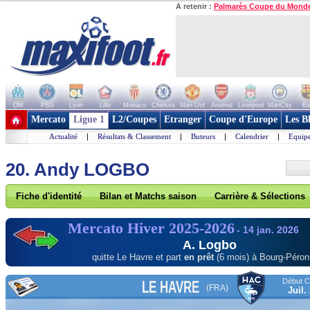
A retenir :
Palmarès Coupe du Mond
OM
PSG
Lyon
Lille
Monaco
Chelsea
Man Utd
Arsenal
Liverpool
ManCity
Ba
+ de clubs
Mercato
Ligue 1
L2/Coupes
Etranger
Coupe d'Europe
Les B
Actualité
|
Résultats & Classement
|
Buteurs
|
Calendrier
|
Equipe
20. Andy LOGBO
Fiche d'identité
Bilan et Matchs saison
Carrière & Sélections
Mercato Hiver 2025-2026
- 14 jan. 2026
A. Logbo
quitte Le Havre et part
en prêt
(6 mois) à Bourg-Péro
Début Co
LE HAVRE
(FRA)
Juil.