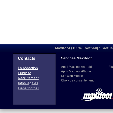
Maxifoot (100% Football) : l'actua
Services Maxifoot
Contacts
Appli Maxifoot Android
Flu
La rédaction
Appli Maxifoot iPhone
Publicité
Site web Mobile
Recrutement
Choix de consentement
Infos légales
Liens football