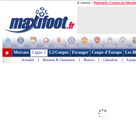
A retenir :
Palmarès Coupe du Mond
OM
PSG
Lyon
Lille
Monaco
Chelsea
Man Utd
Arsenal
Liverpool
ManCity
Ba
+ de clubs
Mercato
Ligue 1
L2/Coupes
Etranger
Coupe d'Europe
Les B
Actualité
|
Résultats & Classement
|
Buteurs
|
Calendrier
|
Equipe