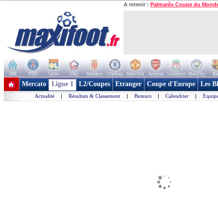
A retenir :
Palmarès Coupe du Mond
OM
PSG
Lyon
Lille
Monaco
Chelsea
Man Utd
Arsenal
Liverpool
ManCity
Ba
+ de clubs
Mercato
Ligue 1
L2/Coupes
Etranger
Coupe d'Europe
Les B
Actualité
|
Résultats & Classement
|
Buteurs
|
Calendrier
|
Equipe