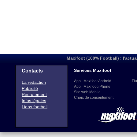
Maxifoot (100% Football) : l'actua
Services Maxifoot
Contacts
Appli Maxifoot Android
Flu
La rédaction
Appli Maxifoot iPhone
Publicité
Site web Mobile
Recrutement
Choix de consentement
Infos légales
Liens football