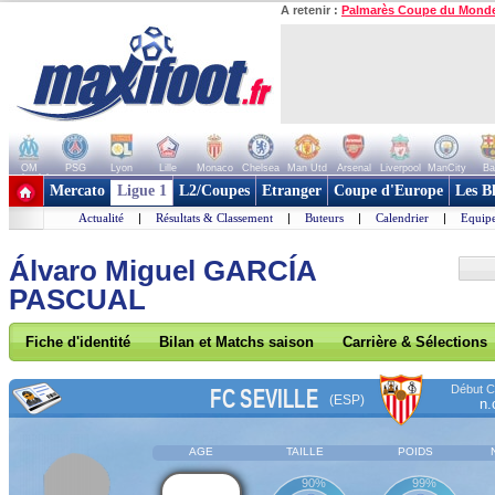
A retenir :
Palmarès Coupe du Mond
OM
PSG
Lyon
Lille
Monaco
Chelsea
Man Utd
Arsenal
Liverpool
ManCity
Ba
+ de clubs
Mercato
Ligue 1
L2/Coupes
Etranger
Coupe d'Europe
Les B
Actualité
|
Résultats & Classement
|
Buteurs
|
Calendrier
|
Equipe
Álvaro Miguel GARCÍA
PASCUAL
Fiche d'identité
Bilan et Matchs saison
Carrière & Sélections
Début Co
FC SEVILLE
(ESP)
n.
AGE
TAILLE
POIDS
90%
99%