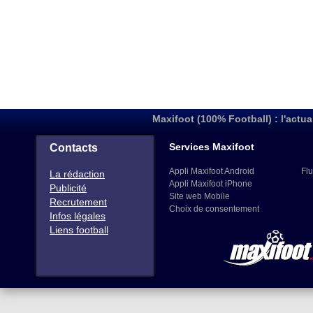
Maxifoot (100% Football) : l'actua
Services Maxifoot
Contacts
Appli Maxifoot Android
Flu
La rédaction
Appli Maxifoot iPhone
Publicité
Site web Mobile
Recrutement
Choix de consentement
Infos légales
Liens football