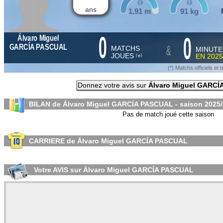
ans
1,91 m
91 kg
0
0
Álvaro Miguel
&
GARCÍA PASCUAL
MATCHS
MINUTE
JOUES
EN
2025
*
(
)
(*) Matchs officiels e
Donnez votre avis sur
Álvaro Miguel GARC
BILAN de Álvaro Miguel GARCÍA PASCUAL - saison
2025
Pas de match joué cette saison
CARRIERE de Álvaro Miguel GARCÍA PASCUAL
Votre AVIS sur Álvaro Miguel GARCÍA PASCUAL