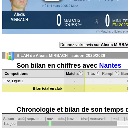
Né le 4 mars 2005 à Metz
0
0
Alexis
&
MIRBACH
MATCHS
MINUTE
JOUES
EN
2025
*
(
)
(*) Matchs officiels e
Donnez votre avis sur
Alexis MIRB
BILAN de Alexis MIRBACH - saison
2025/2026
Son bilan en chiffres avec
Nantes
Compétitions
Matchs
Titu.
Rempl.
Ban
?
?
?
FRA, Ligue 1
-
-
-
Bilan total en club
-
-
-
Chronologie et bilan de son temps 
Saison
août
sept.
oct.
nov.
déc.
janv.
févr.
mars
avril
mai
j
Tps jeu: