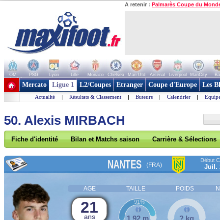
A retenir :
Palmarès Coupe du Mond
OM
PSG
Lyon
Lille
Monaco
Chelsea
Man Utd
Arsenal
Liverpool
ManCity
Ba
+ de clubs
Mercato
Ligue 1
L2/Coupes
Etranger
Coupe d'Europe
Les B
Actualité
|
Résultats & Classement
|
Buteurs
|
Calendrier
|
Equipe
50. Alexis MIRBACH
Fiche d'identité
Bilan et Matchs saison
Carrière & Sélections
Début Co
NANTES
(FRA)
Juil.
AGE
TAILLE
POIDS
N
21
91%
ans
1,92 m
? kg