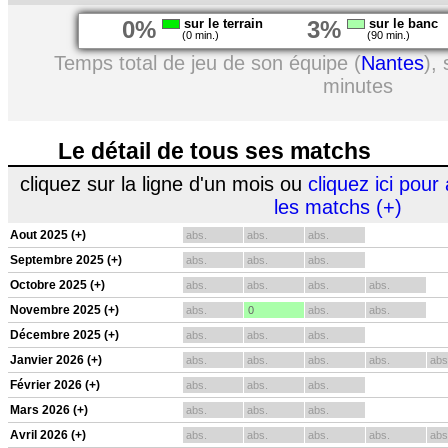
0%
sur le terrain
3%
sur le banc
(0 min.)
(90 min.)
Temps total de jeu de son équipe (
Nantes
),
minutes
Le détail de tous ses matchs
cliquez sur la ligne d'un mois ou
cliquez ici pour 
les matchs (+)
Aout 2025 (+)
abs.
abs.
abs.
Septembre 2025 (+)
abs.
abs.
abs.
Octobre 2025 (+)
abs.
abs.
abs.
abs.
Novembre 2025 (+)
abs.
0
abs.
abs.
Décembre 2025 (+)
abs.
abs.
abs.
Janvier 2026 (+)
abs.
abs.
abs.
abs.
abs
Février 2026 (+)
abs.
abs.
abs.
Mars 2026 (+)
abs.
abs.
abs.
Avril 2026 (+)
abs.
abs.
abs.
abs.
abs