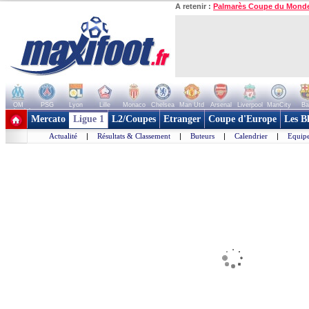
A retenir :
Palmarès Coupe du Mond
OM
PSG
Lyon
Lille
Monaco
Chelsea
Man Utd
Arsenal
Liverpool
ManCity
Ba
+ de clubs
Mercato
Ligue 1
L2/Coupes
Etranger
Coupe d'Europe
Les B
Actualité
|
Résultats & Classement
|
Buteurs
|
Calendrier
|
Equipe