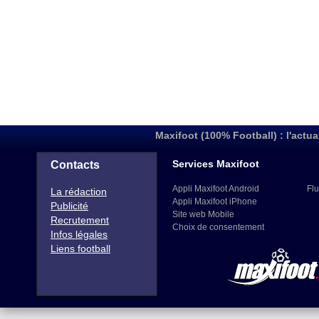
Maxifoot (100% Football) : l'actua
Services Maxifoot
Contacts
Appli Maxifoot Android
Flu
La rédaction
Appli Maxifoot iPhone
Publicité
Site web Mobile
Recrutement
Choix de consentement
Infos légales
Liens football