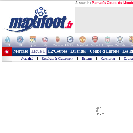
A retenir :
Palmarès Coupe du Mond
OM
PSG
Lyon
Lille
Monaco
Chelsea
Man Utd
Arsenal
Liverpool
ManCity
Ba
+ de clubs
Mercato
Ligue 1
L2/Coupes
Etranger
Coupe d'Europe
Les B
Actualité
|
Résultats & Classement
|
Buteurs
|
Calendrier
|
Equipe