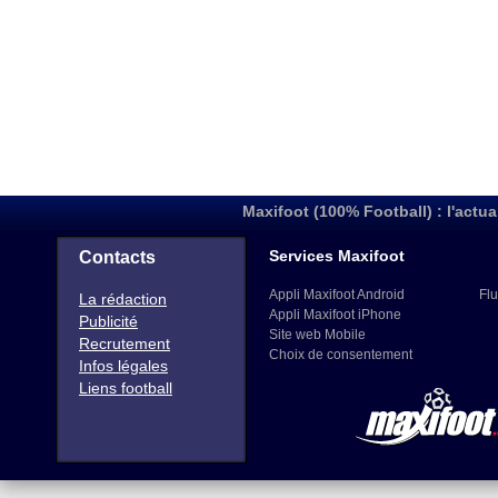
Maxifoot (100% Football) : l'actua
Services Maxifoot
Contacts
Appli Maxifoot Android
Flu
La rédaction
Appli Maxifoot iPhone
Publicité
Site web Mobile
Recrutement
Choix de consentement
Infos légales
Liens football