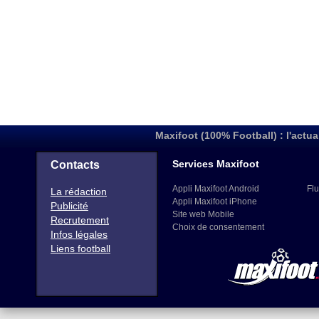
Maxifoot (100% Football) : l'actua
Services Maxifoot
Contacts
Appli Maxifoot Android
Flu
La rédaction
Appli Maxifoot iPhone
Publicité
Site web Mobile
Recrutement
Choix de consentement
Infos légales
Liens football