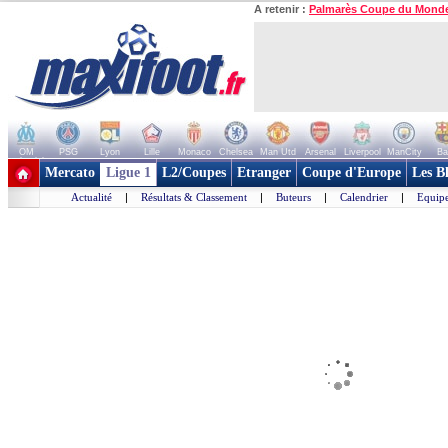
A retenir :
Palmarès Coupe du Mond
OM
PSG
Lyon
Lille
Monaco
Chelsea
Man Utd
Arsenal
Liverpool
ManCity
Ba
+ de clubs
Mercato
Ligue 1
L2/Coupes
Etranger
Coupe d'Europe
Les B
Actualité
|
Résultats & Classement
|
Buteurs
|
Calendrier
|
Equipe