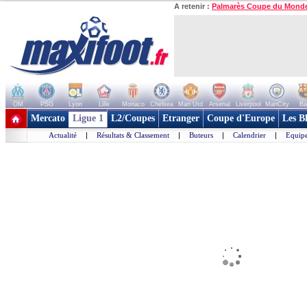
A retenir :
Palmarès Coupe du Mond
OM
PSG
Lyon
Lille
Monaco
Chelsea
Man Utd
Arsenal
Liverpool
ManCity
Ba
+ de clubs
Mercato
Ligue 1
L2/Coupes
Etranger
Coupe d'Europe
Les B
Actualité
|
Résultats & Classement
|
Buteurs
|
Calendrier
|
Equipe