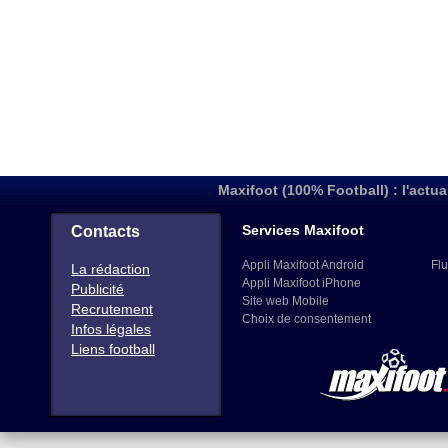
Maxifoot (100% Football) : l'actua
Services Maxifoot
Contacts
Appli Maxifoot Android
Flu
La rédaction
Appli Maxifoot iPhone
Publicité
Site web Mobile
Recrutement
Choix de consentement
Infos légales
Liens football