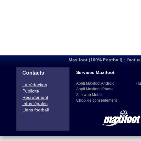
Maxifoot (100% Football) : l'actua
Services Maxifoot
Contacts
Appli Maxifoot Android
Flu
La rédaction
Appli Maxifoot iPhone
Publicité
Site web Mobile
Recrutement
Choix de consentement
Infos légales
Liens football