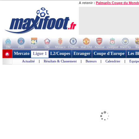
A retenir :
Palmarès Coupe du Mond
OM
PSG
Lyon
Lille
Monaco
Chelsea
Man Utd
Arsenal
Liverpool
ManCity
Ba
+ de clubs
Mercato
Ligue 1
L2/Coupes
Etranger
Coupe d'Europe
Les B
Actualité
|
Résultats & Classement
|
Buteurs
|
Calendrier
|
Equipe