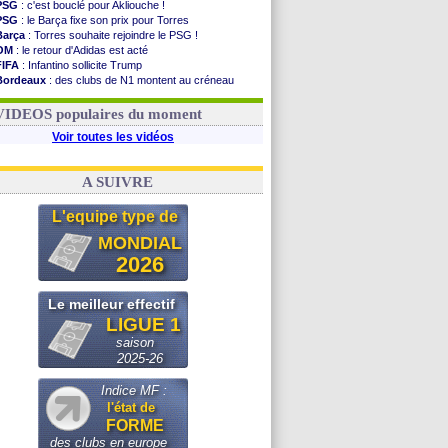
PSG
: c'est bouclé pour Akliouche !
PSG
: le Barça fixe son prix pour Torres
Barça
: Torres souhaite rejoindre le PSG !
OM
: le retour d'Adidas est acté
FIFA
: Infantino sollicite Trump
Bordeaux
: des clubs de N1 montent au créneau
Argentine
: quand Medina recadre... sa mère
Real
: le démenti de Leipzig pour Diomandé
VIDEOS populaires du moment
Voir toutes les vidéos
A SUIVRE
L'equipe type de
MONDIAL
2026
Le meilleur effectif
LIGUE 1
saison
2025-26
Indice MF :
l'état de
FORME
des clubs en europe