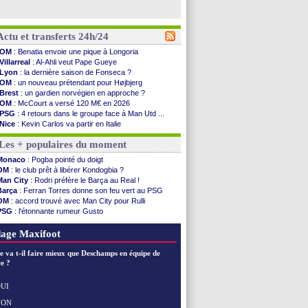
Actu et transferts 24h/24
OM
: Benatia envoie une pique à Longoria
Villarreal
: Al-Ahli veut Pape Gueye
Lyon
: la dernière saison de Fonseca ?
OM
: un nouveau prétendant pour Højbjerg
Brest
: un gardien norvégien en approche ?
OM
: McCourt a versé 120 M€ en 2026
PSG
: 4 retours dans le groupe face à Man Utd ...
Nice
: Kevin Carlos va partir en Italie
L1
: prison avec sursis requis contre un arbitre
Les + populaires du moment
Leganés
: c'est signé pour Luca Zidane (off.)
Atletico
: Ruggeri en route pour Aston Villa
Monaco
: Pogba pointé du doigt
Monaco
: Filipe Luis soutient Biereth
OM
: le club prêt à libérer Kondogbia ?
Lyon
: Mangala prêté à Getafe (officiel)
Man City
: Rodri préfère le Barça au Real !
PSG
: Nsoki va signer en Croatie
Barça
: Ferran Torres donne son feu vert au PSG
Arsenal
: Naples vise Gabriel Jesus
OM
: accord trouvé avec Man City pour Rulli
Real
: Mastantuono prêté à la Fiorentina (off.)
PSG
: l'étonnante rumeur Gusto
Man City
: accord avec le Barça pour Rodri ?
OM
: une offre pour Bulka
Rennes
: Haise a prolongé (officiel)
Ouganda
: Owori battu à mort à Kampala
age Maxifoot
Palace
: Tomiyasu a convaincu (officiel)
OM
: B. Genesio - "ce n'est pas idéal"
e va t-il faire mieux que Deschamps en équipe de
TFC
: Sion Oppong signe pour 4 ans (officiel)
e ?
PSG
: Liverpool va proposer 115 M€ pour ...
Norvège
: la démission d'Infantino réclamée
UI
PSG
: Mbaye, deux pistes se détachent
NON
Voir les brèves précédentes