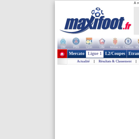
A r
OM
PSG
Lyon
Lille
Monaco
Chelsea
Ma
+ de clubs
Mercato
Ligue 1
L2/Coupes
Etran
Actualité
|
Résultats & Classement
|