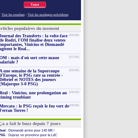
Voter
Voir les resultats
-
Voir les sondages précédents
articles populaires du moment
(06/08)
Journal des Transferts : la volte-face
de Rodri, l'OM finalise deux ventes
importantes, Vinicius et Diomandé
agitent le Real...
(07/08)
OM : mais d'où sort cette masse
salariale ?
(05/08)
A une semaine de la Supercoupe
d'Europe, le PSG rate sa rentrée -
Débrief et NOTES des joueurs
(Majorque 3-0 PSG)
(06/08)
Real : Vinicius, une prolongation au
timing troublant
(06/08)
Mercato : le PSG reçoit le feu vert de
Ferran Torres !
Ça a fait le buzz depuis 7 jours
Real
: Diomandé arrive pour 140 M€ !
PSG
: Dupraz se prononce pour la LdC