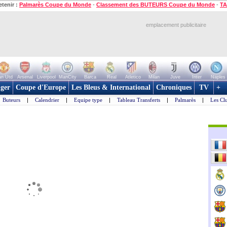
etenir :
Palmarès Coupe du Monde
-
Classement des BUTEURS Coupe du Monde
-
TA
emplacement publicitaire
n Utd
Arsenal
Liverpool
ManCity
Barca
Real
Atletico
Milan
Juve
Inter
Naples
ger
Coupe d'Europe
Les Bleus & International
Chroniques
TV
+
Buteurs
|
Calendrier
|
Equipe type
|
Tableau Transferts
|
Palmarès
|
Les Cl