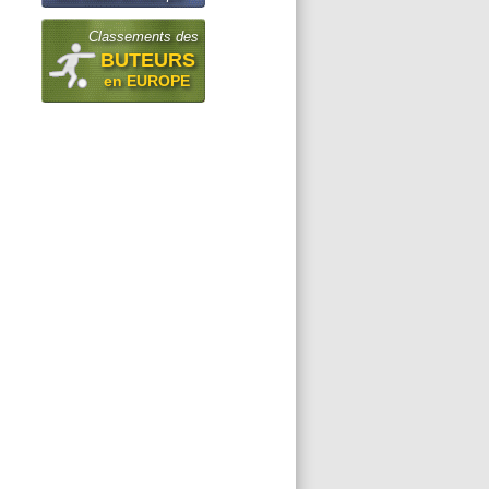
Classements des
BUTEURS
en EUROPE