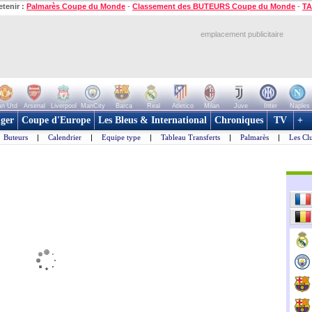
etenir :
Palmarès Coupe du Monde
-
Classement des BUTEURS Coupe du Monde
-
TA
emplacement publicitaire
n Utd
Arsenal
Liverpool
ManCity
Barca
Real
Atletico
Milan
Juve
Inter
Naples
ger
Coupe d'Europe
Les Bleus & International
Chroniques
TV
+
Buteurs
|
Calendrier
|
Equipe type
|
Tableau Transferts
|
Palmarès
|
Les Cl