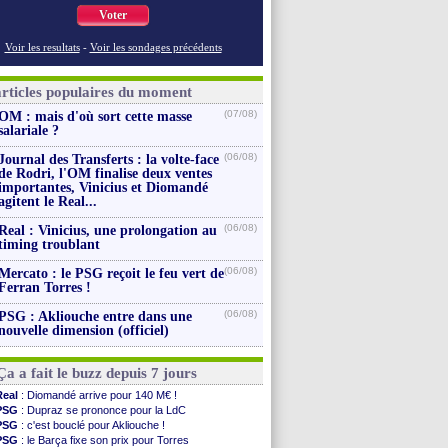
Voter
Voir les resultats
-
Voir les sondages précédents
articles populaires du moment
(07/08)
OM : mais d'où sort cette masse
salariale ?
(06/08)
Journal des Transferts : la volte-face
de Rodri, l'OM finalise deux ventes
importantes, Vinicius et Diomandé
agitent le Real...
(06/08)
Real : Vinicius, une prolongation au
timing troublant
(06/08)
Mercato : le PSG reçoit le feu vert de
Ferran Torres !
(06/08)
PSG : Akliouche entre dans une
nouvelle dimension (officiel)
Ça a fait le buzz depuis 7 jours
Real
: Diomandé arrive pour 140 M€ !
PSG
: Dupraz se prononce pour la LdC
PSG
: c'est bouclé pour Akliouche !
PSG
: le Barça fixe son prix pour Torres