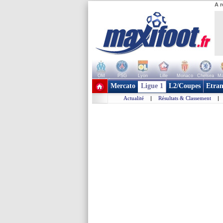
A r
OM
PSG
Lyon
Lille
Monaco
Chelsea
Ma
+ de clubs
Mercato
Ligue 1
L2/Coupes
Etran
Actualité
|
Résultats & Classement
|