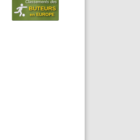
Classements des
BUTEURS
en EUROPE