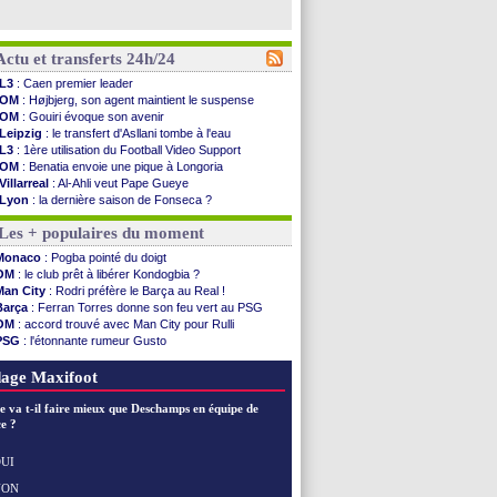
Actu et transferts 24h/24
L3
: Caen premier leader
OM
: Højbjerg, son agent maintient le suspense
OM
: Gouiri évoque son avenir
Leipzig
: le transfert d'Asllani tombe à l'eau
L3
: 1ère utilisation du Football Video Support
OM
: Benatia envoie une pique à Longoria
Villarreal
: Al-Ahli veut Pape Gueye
Lyon
: la dernière saison de Fonseca ?
OM
: un nouveau prétendant pour Højbjerg
Les + populaires du moment
Brest
: un gardien norvégien en approche ?
OM
: McCourt a versé 120 M€ en 2026
Monaco
: Pogba pointé du doigt
PSG
: 4 retours dans le groupe face à Man Utd ...
OM
: le club prêt à libérer Kondogbia ?
Nice
: Kevin Carlos va partir en Italie
Man City
: Rodri préfère le Barça au Real !
L1
: prison avec sursis requis contre un arbitre
Barça
: Ferran Torres donne son feu vert au PSG
Leganés
: c'est signé pour Luca Zidane (off.)
OM
: accord trouvé avec Man City pour Rulli
Atletico
: Ruggeri en route pour Aston Villa
PSG
: l'étonnante rumeur Gusto
Monaco
: Filipe Luis soutient Biereth
OM
: une offre pour Bulka
Lyon
: Mangala prêté à Getafe (officiel)
Ouganda
: Owori battu à mort à Kampala
age Maxifoot
PSG
: Nsoki va signer en Croatie
Arsenal
: Naples vise Gabriel Jesus
e va t-il faire mieux que Deschamps en équipe de
Real
: Mastantuono prêté à la Fiorentina (off.)
e ?
Man City
: accord avec le Barça pour Rodri ?
Rennes
: Haise a prolongé (officiel)
UI
Palace
: Tomiyasu a convaincu (officiel)
NON
Voir les brèves précédentes