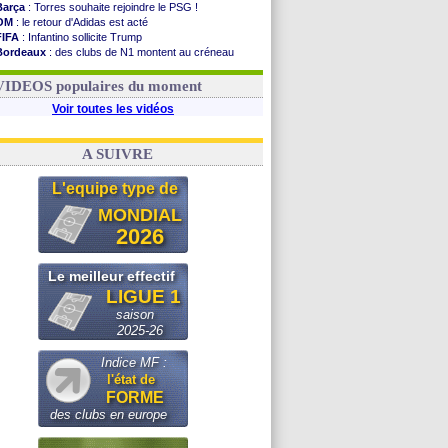
Barça
: Torres souhaite rejoindre le PSG !
OM
: le retour d'Adidas est acté
FIFA
: Infantino sollicite Trump
Bordeaux
: des clubs de N1 montent au créneau
Argentine
: quand Medina recadre... sa mère
Real
: le démenti de Leipzig pour Diomandé
VIDEOS populaires du moment
Voir toutes les vidéos
A SUIVRE
L'equipe type de
MONDIAL
2026
Le meilleur effectif
LIGUE 1
saison
2025-26
Indice MF :
l'état de
FORME
des clubs en europe