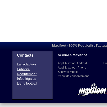
Maxifoot (100% Football) : l'actua
Services Maxifoot
Contacts
Appli Maxifoot Android
Flu
La rédaction
Appli Maxifoot iPhone
Publicité
Site web Mobile
Recrutement
Choix de consentement
Infos légales
Liens football