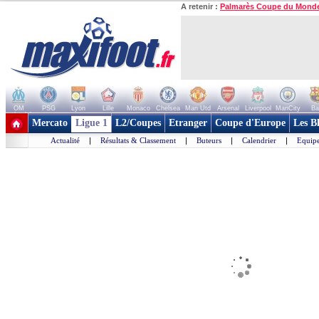
A retenir :
Palmarès Coupe du Mond
OM
PSG
Lyon
Lille
Monaco
Chelsea
Man Utd
Arsenal
Liverpool
ManCity
Ba
+ de clubs
Mercato
Ligue 1
L2/Coupes
Etranger
Coupe d'Europe
Les B
Actualité
|
Résultats & Classement
|
Buteurs
|
Calendrier
|
Equipe