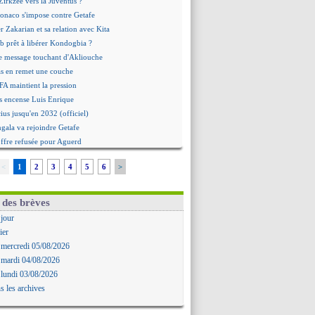
irkzee vers la Juventus ?
onaco s'impose contre Getafe
r Zakarian et sa relation avec Kita
b prêt à libérer Kondogbia ?
e message touchant d'Akliouche
as en remet une couche
FA maintient la pression
s encense Luis Enrique
cius jusqu'en 2032 (officiel)
gala va rejoindre Getafe
ffre refusée pour Aguerd
t confirmé pour Vinicius
<
1
2
3
4
5
6
>
nior Diaz jusqu'en 2030 (officiel)
uche a signé (officiel)
ffre pour Bulka
 des brèves
rat signé pour Akliouche
 jour
Owori battu à mort à Kampala
ier
rteta veut créer une dynastie
 mercredi 05/08/2026
alace a fait son offre pour Disasi
 mardi 04/08/2026
gouvernement espagnol s'en mêle
 lundi 03/08/2026
onnante rumeur Gusto
s les archives
allinga est sur le marché
d trouvé avec Man City pour Rulli