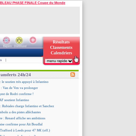
BLEAU PHASE FINALE Coupe du Monde
Résultats
Bayern
Dortmund
Classements
Calendriers
s
|
ransferts 24h/24
: le soutien très appuyé à Infantino
 : Van de Ven va prolonger
agent de Rodri confirme !
AF soutient Infantino
 Rubiales charge Infantino et Sanchez
bolo a des pistes alléchantes
re : Renard affiche ses ambitions
aise confirme pour Aït Boudlal
 Trafford à Leeds pour 47 M€ (off.)