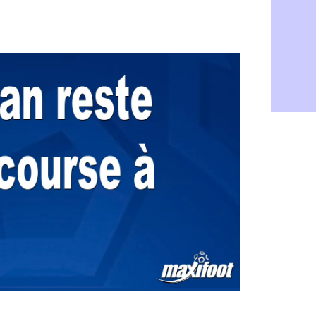
Médias : la
06/08
PSG : pas d
06/08
Real : ça s
06/08
Barça : Fe
06/08
FIFA : des 
06/08
Abha : c'est
06/08
Real : rép
06/08
Arsenal : N
06/08
Al-Ahli : D
06/08
PSG : Luis 
06/08
Monaco : P
05/08
Rennes : Za
05/08
Rennes : u
05/08
VIDEO : Th
05/08
Dunkerque 
05/08
Lyon : Man
05/08
Amical : Ar
05/08
Amical : lo
05/08
Man City :
05/08
LdC : Fene
05/08
Al-Diriyah 
05/08
Atletico : 
05/08
Amical : p
05/08