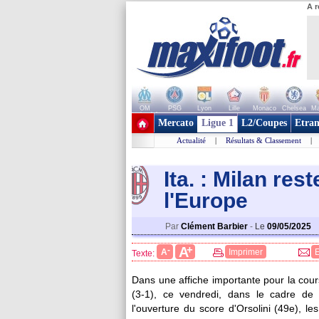
A r
OM
PSG
Lyon
Lille
Monaco
Chelsea
Ma
+ de clubs
Mercato
Ligue 1
L2/Coupes
Etran
Actualité
|
Résultats & Classement
|
Ita. : Milan res
l'Europe
Par
Clément Barbier
-
Le
09/05/2025
+
A
-
A
Imprimer
Texte:
Dans une affiche importante pour la cour
(3-1), ce vendredi, dans le cadre de
l'ouverture du score d'Orsolini (49e), le