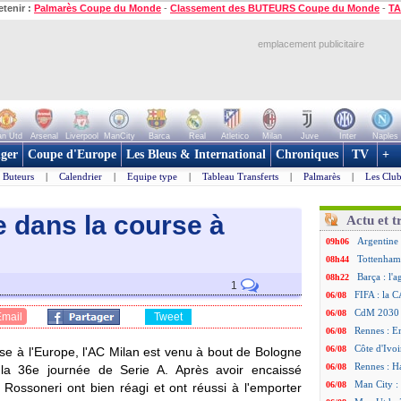
etenir :
Palmarès Coupe du Monde
-
Classement des BUTEURS Coupe du Monde
-
TA
emplacement publicitaire
n Utd
Arsenal
Liverpool
ManCity
Barca
Real
Atletico
Milan
Juve
Inter
Naples
ger
Coupe d'Europe
Les Bleus & International
Chroniques
TV
+
Buteurs
|
Calendrier
|
Equipe type
|
Tableau Transferts
|
Palmarès
|
Les Club
te dans la course à
Actu et t
Argentine 
09h06
Tottenham
08h44
Barça : l'
08h22
1
FIFA : la C
06/08
CdM 2030 :
06/08
Email
Tweet
Rennes : Em
06/08
Côte d'Ivoi
06/08
se à l'Europe, l'AC Milan est venu à bout de Bologne
Rennes : H
06/08
 la 36e journée de Serie A. Après avoir encaissé
Man City :
06/08
s Rossoneri ont bien réagi et ont réussi à l'emporter