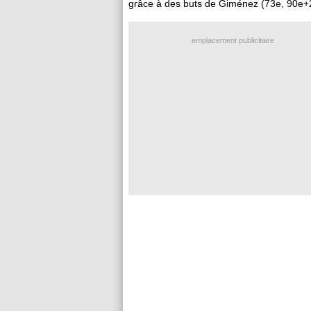
grâce à des buts de Giménez (73e, 90e+2)
emplacement publicitaire