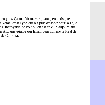
OM : Medi
06/08
Uruguay : 
06/08
Séville : J
06/08
PSG : Ndja
06/08
Real : Dio
06/08
Man City : 
06/08
Rennes : A
06/08
Aston Villa
06/08
OM : une a
06/08
Le Havre : 
06/08
Trabzonspor
06/08
Bordeaux :
06/08
FIFA : Al-K
06/08
Fenerbahçe
06/08
Bordeaux : 
06/08
Galatasara
06/08
Southampto
06/08
Real : Vini
06/08
VIDEO : un
06/08
Real : Dio
06/08
Real : Rodr
06/08
PSG : Aklio
06/08