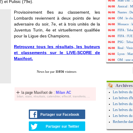
Man Utd : Z
06/08
 et Pulisic (79e).
Amical : M
06/08
Provisoirement 8es au classement, les
Nantes : De
06/08
Lombards reviennent à deux points de leur
OM : le clu
06/08
adversaire du soir, 7e, et à trois unités de la
Monaco : l
06/08
Juventus Turin, 4e et virtuellement qualifiée
FIFA : Teb
06/08
pour la Ligue des Champions.
FIFA : l'UE
06/08
PSG : Teba
06/08
Retrouvez tous les résultats, les buteurs
Real : Vini
06/08
et classements sur le LIVE-SCORE de
Lyon : Man
06/08
Maxifoot.
OM : une o
06/08
Real : c'es
06/08
News lue par
11056
visiteurs
Troyes : Ju
06/08
PSG : Aklio
06/08
OM : une o
06/08
Archives
PSG : cont
06/08
Les brèves du
la page Maxifoot de :
Milan AC
Ouganda : 
06/08
bilan, stats, résultats, calendrier, effectif, transferts, ...
Les brèves d'h
Arsenal : A
06/08
Les brèves du
Chelsea : P
06/08
Les brèves du
FIFA : le 
06/08
Partager sur Facebook
Les brèves du
PSG : l'ét
06/08
Recherche dan
Bologne : D
06/08
Partager sur Twitter
OM : accor
06/08