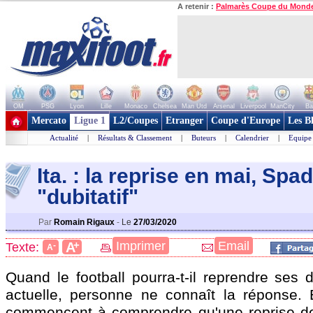
A retenir :
Palmarès Coupe du Mond
OM
PSG
Lyon
Lille
Monaco
Chelsea
Man Utd
Arsenal
Liverpool
ManCity
Ba
+ de clubs
Mercato
Ligue 1
L2/Coupes
Etranger
Coupe d'Europe
Les B
Actualité
|
Résultats & Classement
|
Buteurs
|
Calendrier
|
Equipe
Ita. : la reprise en mai, Spa
"dubitatif"
Par
Romain Rigaux
-
Le
27/03/2020
+
Imprimer
Email
A
Texte:
-
A
Quand le football pourra-t-il reprendre ses d
actuelle, personne ne connaît la réponse. E
commencent à comprendre qu'une reprise d