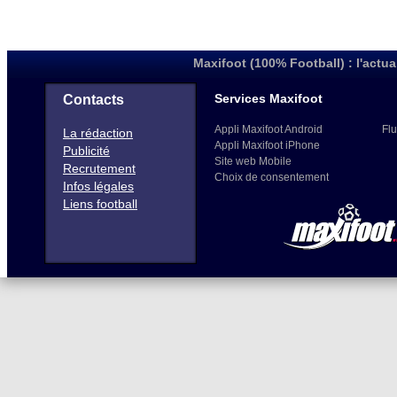
Maxifoot (100% Football) : l'actua
Services Maxifoot
Contacts
Appli Maxifoot Android
Flu
La rédaction
Appli Maxifoot iPhone
Publicité
Site web Mobile
Recrutement
Choix de consentement
Infos légales
Liens football