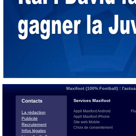
Maxifoot (100% Football) : l'actua
Services Maxifoot
Contacts
Appli Maxifoot Android
Flu
La rédaction
Appli Maxifoot iPhone
Publicité
Site web Mobile
Recrutement
Choix de consentement
Infos légales