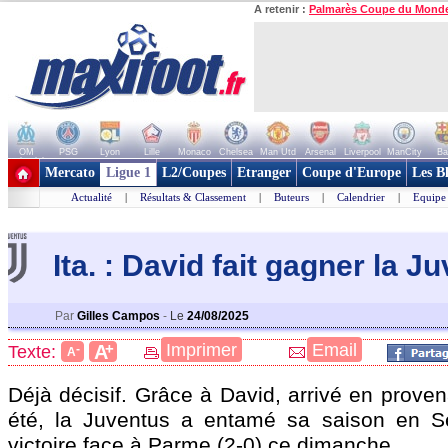
A retenir :
Palmarès Coupe du Mond
OM
PSG
Lyon
Lille
Monaco
Chelsea
Man Utd
Arsenal
Liverpool
ManCity
Ba
+ de clubs
Mercato
Ligue 1
L2/Coupes
Etranger
Coupe d'Europe
Les B
Actualité
|
Résultats & Classement
|
Buteurs
|
Calendrier
|
Equipe
Ita. : David fait gagner la J
Par
Gilles Campos
-
Le
24/08/2025
+
Imprimer
Email
A
Texte:
-
A
Déjà décisif. Grâce à David, arrivé en proven
été, la Juventus a entamé sa saison en S
victoire face à Parme (2-0) ce dimanche.