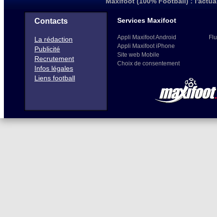
Maxifoot (100% Football) : l'actua
Services Maxifoot
Contacts
Appli Maxifoot Android
Flu
La rédaction
Appli Maxifoot iPhone
Publicité
Site web Mobile
Recrutement
Choix de consentement
Infos légales
Liens football