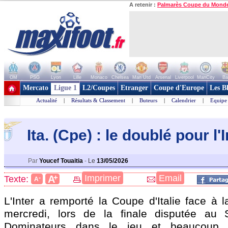
A retenir :
Palmarès Coupe du Mond
OM
PSG
Lyon
Lille
Monaco
Chelsea
Man Utd
Arsenal
Liverpool
ManCity
Ba
+ de clubs
Mercato
Ligue 1
L2/Coupes
Etranger
Coupe d'Europe
Les B
Actualité
|
Résultats & Classement
|
Buteurs
|
Calendrier
|
Equipe
Ita. (Cpe) : le doublé pour l'
Par
Youcef Touaitia
-
Le
13/05/2026
+
Imprimer
Email
A
Texte:
-
A
L'Inter a remporté la Coupe d'Italie face à l
mercredi, lors de la finale disputée au S
Dominateurs dans le jeu et beaucoup p