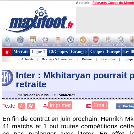
A retenir :
Palmarès Coupe du Mond
OM
PSG
Lyon
Lille
Monaco
Chelsea
Man Utd
Arsenal
Liverpool
ManCity
Ba
+ de clubs
Mercato
Ligue 1
L2/Coupes
Etranger
Coupe d'Europe
Les B
Actualité
|
Résultats & Classement
|
Buteurs
|
Calendrier
|
Equipe
Inter : Mkhitaryan pourrait 
retraite
Par
Youcef Touaitia
-
Le
15/04/2025
+
Imprimer
Email
A
Texte:
-
A
En fin de contrat en juin prochain, Henrikh
Mk
41 matchs et 1 but toutes compétitions cette
ne pas prolonger avec l'Inter. En effet, le