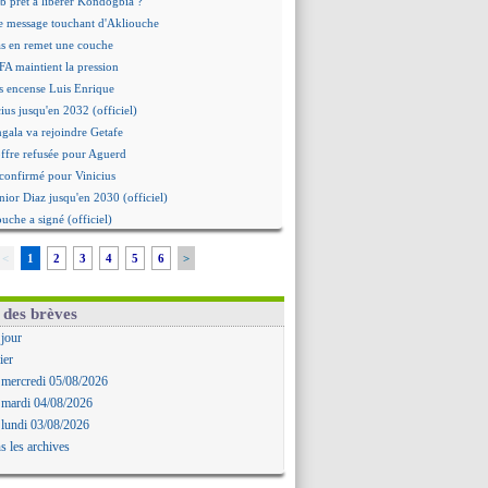
b prêt à libérer Kondogbia ?
e message touchant d'Akliouche
as en remet une couche
FA maintient la pression
s encense Luis Enrique
cius jusqu'en 2032 (officiel)
gala va rejoindre Getafe
ffre refusée pour Aguerd
t confirmé pour Vinicius
nior Diaz jusqu'en 2030 (officiel)
uche a signé (officiel)
ffre pour Bulka
<
1
2
3
4
5
6
>
rat signé pour Akliouche
Owori battu à mort à Kampala
rteta veut créer une dynastie
 des brèves
alace a fait son offre pour Disasi
 jour
gouvernement espagnol s'en mêle
ier
onnante rumeur Gusto
 mercredi 05/08/2026
allinga est sur le marché
 mardi 04/08/2026
d trouvé avec Man City pour Rulli
 lundi 03/08/2026
na vers Leverkusen pour 25 M€
s les archives
Forlan nommé sélectionneur (officiel)
uanlu signe à Bournemouth (officiel)