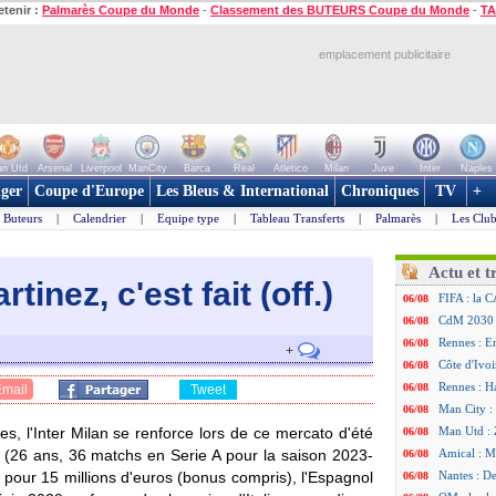
etenir :
Palmarès Coupe du Monde
-
Classement des BUTEURS Coupe du Monde
-
TA
emplacement publicitaire
n Utd
Arsenal
Liverpool
ManCity
Barca
Real
Atletico
Milan
Juve
Inter
Naples
ger
Coupe d'Europe
Les Bleus & International
Chroniques
TV
+
Buteurs
|
Calendrier
|
Equipe type
|
Tableau Transferts
|
Palmarès
|
Les Club
Actu et t
tinez, c'est fait (off.)
FIFA : la C
06/08
CdM 2030 :
06/08
Rennes : Em
06/08
+
Côte d'Ivoi
06/08
Rennes : H
06/08
Email
Tweet
Man City :
06/08
, l'Inter Milan se renforce lors de ce mercato d'été
Man Utd : Z
06/08
(26 ans, 36 matchs en Serie A pour la saison 2023-
Amical : M
06/08
our 15 millions d'euros (bonus compris), l'Espagnol
Nantes : De
06/08