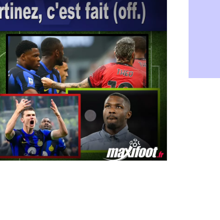
Barça : Fe
06/08
FIFA : des 
06/08
Abha : c'est
06/08
Real : rép
06/08
Arsenal : N
06/08
Al-Ahli : D
06/08
PSG : Luis 
06/08
Monaco : P
05/08
Rennes : Za
05/08
Rennes : u
05/08
VIDEO : Th
05/08
Dunkerque 
05/08
Lyon : Man
05/08
Amical : Ar
05/08
Amical : lo
05/08
Man City :
05/08
LdC : Fene
05/08
Al-Diriyah 
05/08
Atletico : 
05/08
Amical : p
05/08
VIDEO : le
05/08
CdM 2030 :
05/08
PSG : la c
05/08