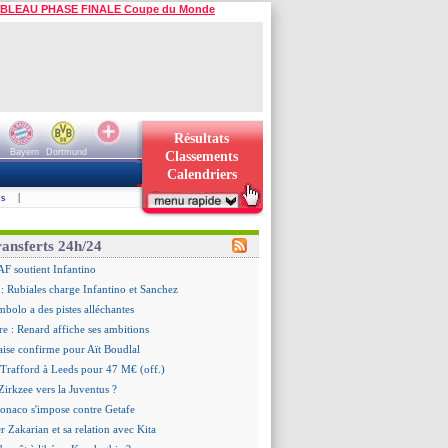
BLEAU PHASE FINALE Coupe du Monde
Résultats
Bayern
Dortmund
Classements
Calendriers
s
|
ransferts 24h/24
AF soutient Infantino
 Rubiales charge Infantino et Sanchez
bolo a des pistes alléchantes
re : Renard affiche ses ambitions
aise confirme pour Aït Boudlal
 Trafford à Leeds pour 47 M€ (off.)
irkzee vers la Juventus ?
onaco s'impose contre Getafe
r Zakarian et sa relation avec Kita