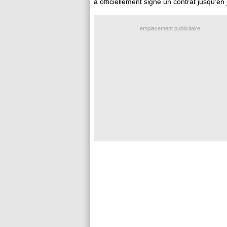
a officiellement signé un contrat jusqu'en
emplacement publicitaire