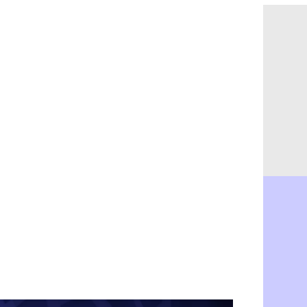
PSG : Ndja
06/08
Real : Dio
06/08
Man City : 
06/08
Rennes : A
06/08
Aston Villa
06/08
OM : une a
06/08
Le Havre : 
06/08
Trabzonspor
06/08
Bordeaux :
06/08
FIFA : Al-K
06/08
Fenerbahçe
06/08
Bordeaux : 
06/08
Galatasara
06/08
Southampto
06/08
Real : Vini
06/08
VIDEO : un
06/08
Real : Dio
06/08
Real : Rodr
06/08
PSG : Aklio
06/08
Médias : la
06/08
PSG : pas d
06/08
Real : ça s
06/08