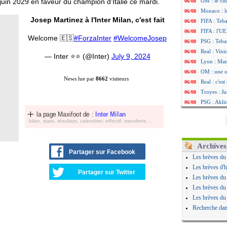
 juin 2029 en faveur du champion d'Italie ce mardi.
OM : le clu
06/08
Monaco : l
06/08
Josep Martinez à l'Inter Milan, c'est fait
FIFA : Teb
06/08
FIFA : l'UE
06/08
Welcome 🇪🇸
#ForzaInter
#WelcomeJosep
PSG : Teba
06/08
Real : Vini
06/08
— Inter ⭐⭐ (@Inter)
July 9, 2024
Lyon : Man
06/08
OM : une o
06/08
News lue par
8662
visiteurs
Real : c'es
06/08
Troyes : Ju
06/08
PSG : Aklio
06/08
OM : une o
06/08
la page Maxifoot de :
Inter Milan
bilan, stats, résultats, calendrier, effectif, transferts, ...
PSG : cont
06/08
Ouganda : 
06/08
Arsenal : A
06/08
Archives
Partager sur Facebook
Chelsea : P
06/08
Les brèves du
FIFA : le 
06/08
Les brèves d'h
Partager sur Twitter
PSG : l'ét
06/08
Les brèves du
Bologne : D
06/08
Les brèves du
OM : accor
06/08
Les brèves du
OM : Medi
06/08
Recherche dan
Uruguay : 
06/08
Séville : J
06/08