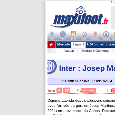
A r
OM
PSG
Lyon
Lille
Monaco
Chelsea
Ma
+ de clubs
Mercato
Ligue 1
L2/Coupes
Etran
Actualité
|
Résultats & Classement
|
Inter : Josep Mar
Par
Damien Da Silva
-
Le
09/07/2024
+
A
-
A
Imprimer
Texte:
Comme attendu depuis plusieurs semaines
avec l'arrivée du gardien Josep
Martinez
2024) en provenance du Genoa. Recruté p