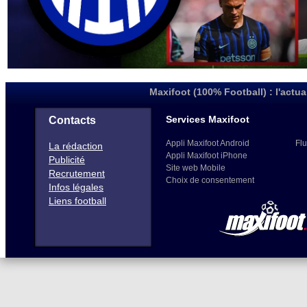
Maxifoot (100% Football) : l'actua
Services Maxifoot
Contacts
Appli Maxifoot Android
Flu
La rédaction
Appli Maxifoot iPhone
Publicité
Site web Mobile
Recrutement
Choix de consentement
Infos légales
Liens football