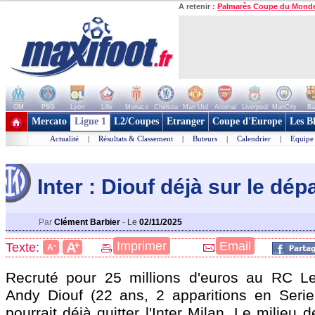
A retenir :
Palmarès Coupe du Mond
OM
PSG
Lyon
Lille
Monaco
Chelsea
Man Utd
Arsenal
Liverpool
ManCity
Ba
+ de clubs
Mercato
Ligue 1
L2/Coupes
Etranger
Coupe d'Europe
Les B
Actualité
|
Résultats & Classement
|
Buteurs
|
Calendrier
|
Equipe
Inter : Diouf déjà sur le dép
Par
Clément Barbier
-
Le
02/11/2025
+
Imprimer
Email
A
Texte:
-
A
Recruté pour 25 millions d'euros au RC Len
Andy
Diouf
(22 ans, 2 apparitions en Serie
pourrait déjà quitter l'Inter Milan. Le milieu d