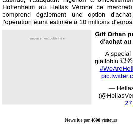
Hoffenheim au Hellas Vérone ce mercredi.
comprend également une option d'achat,
l'opération étant estimée à 10 millions d'euros
Gift Orban p
emplacement publicitaire
d'achat au
A special
gialloblù 💥🎁
#WeAreHel
pic.twitter
— Hella
(@HellasVe
27
News lue par
4698
visiteurs