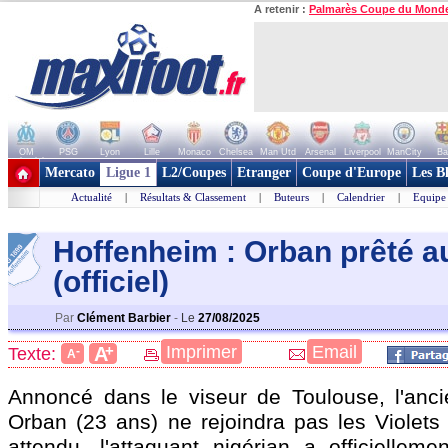
A retenir :
Palmarès Coupe du Mond
OM
PSG
Lyon
Lille
Monaco
Chelsea
Man Utd
Arsenal
Liverpool
ManCity
Ba
+ de clubs
Mercato
Ligue 1
L2/Coupes
Etranger
Coupe d'Europe
Les B
Actualité
|
Résultats & Classement
|
Buteurs
|
Calendrier
|
Equipe
Hoffenheim : Orban prêté a
(officiel)
Par
Clément Barbier
-
Le
27/08/2025
+
Imprimer
Email
A
Texte:
-
A
Annoncé dans le viseur de Toulouse, l'anci
Orban (23 ans) ne rejoindra pas les Violet
attendu, l'attaquant nigérian a officielleme