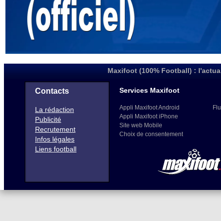
Maxifoot (100% Football) : l'actua
Services Maxifoot
Contacts
Appli Maxifoot Android
Flu
La rédaction
Appli Maxifoot iPhone
Publicité
Site web Mobile
Recrutement
Choix de consentement
Infos légales
Liens football