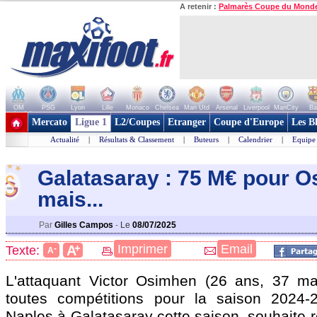
A retenir :
Palmarès Coupe du Mond
OM
PSG
Lyon
Lille
Monaco
Chelsea
Man Utd
Arsenal
Liverpool
ManCity
Ba
+ de clubs
Mercato
Ligue 1
L2/Coupes
Etranger
Coupe d'Europe
Les B
Actualité
|
Résultats & Classement
|
Buteurs
|
Calendrier
|
Equipe
Galatasaray : 75 M€ pour O
mais...
Par
Gilles Campos
-
Le
08/07/2025
+
Imprimer
Email
A
Texte:
-
A
L'attaquant Victor
Osimhen
(26 ans, 37 ma
toutes compétitions pour la saison 2024-2
Naples à Galatasaray cette saison, souhaite r