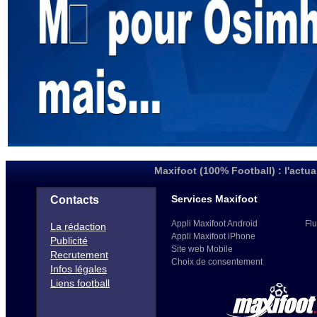
Maxifoot (100% Football) : l'actua
Services Maxifoot
Contacts
Appli Maxifoot Android
Flu
La rédaction
Appli Maxifoot iPhone
Publicité
Site web Mobile
Recrutement
Choix de consentement
Infos légales
Liens football