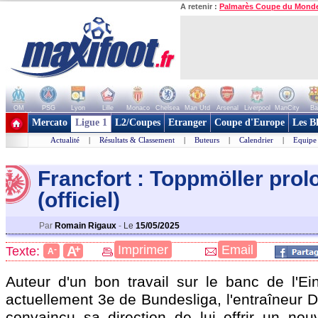
A retenir :
Palmarès Coupe du Mond
OM
PSG
Lyon
Lille
Monaco
Chelsea
Man Utd
Arsenal
Liverpool
ManCity
Ba
+ de clubs
Mercato
Ligue 1
L2/Coupes
Etranger
Coupe d'Europe
Les B
Actualité
|
Résultats & Classement
|
Buteurs
|
Calendrier
|
Equipe
Francfort : Toppmöller prol
(officiel)
Par
Romain Rigaux
-
Le
15/05/2025
+
Imprimer
Email
A
Texte:
-
A
Auteur d'un bon travail sur le banc de l'Ein
actuellement 3e de Bundesliga, l'entraîneur 
convaincu sa direction de lui offrir un nou