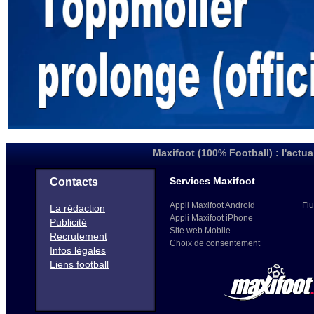
Maxifoot (100% Football) : l'actua
Services Maxifoot
Contacts
Appli Maxifoot Android
Flu
La rédaction
Appli Maxifoot iPhone
Publicité
Site web Mobile
Recrutement
Choix de consentement
Infos légales
Liens football