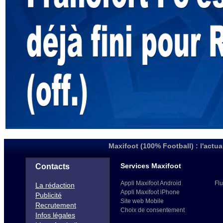
Maxifoot (100% Football) : l'actua
Services Maxifoot
Contacts
Appli Maxifoot Android
Flu
La rédaction
Appli Maxifoot iPhone
Publicité
Site web Mobile
Recrutement
Choix de consentement
Infos légales