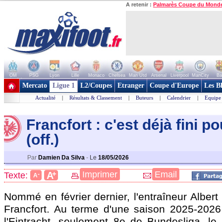
A retenir :
Palmarès Coupe du Mond
OM
PSG
Lyon
Lille
Monaco
Chelsea
Man Utd
Arsenal
Liverpool
ManCity
Ba
+ de clubs
Mercato
Ligue 1
L2/Coupes
Etranger
Coupe d'Europe
Les B
Actualité
|
Résultats & Classement
|
Buteurs
|
Calendrier
|
Equipe
Francfort : c'est déjà fini p
(off.)
Par
Damien Da Silva
-
Le
18/05/2026
+
Imprimer
Email
A
Texte:
-
A
Nommé en février dernier, l'entraîneur Albert 
Francfort. Au terme d'une saison 2025-202
l'Eintracht, seulement 8e de Bundesliga, le