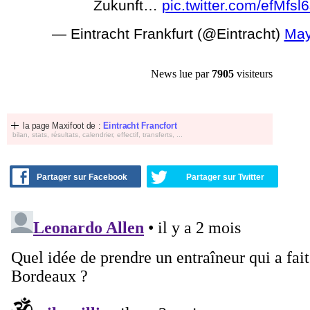
Zukunft…
pic.twitter.com/efMfsl
— Eintracht Frankfurt (@Eintracht)
May
News lue par
7905
visiteurs
la page Maxifoot de :
Eintracht Francfort
bilan, stats, résultats, calendrier, effectif, transferts, ...
Partager sur Facebook
Partager sur Twitter