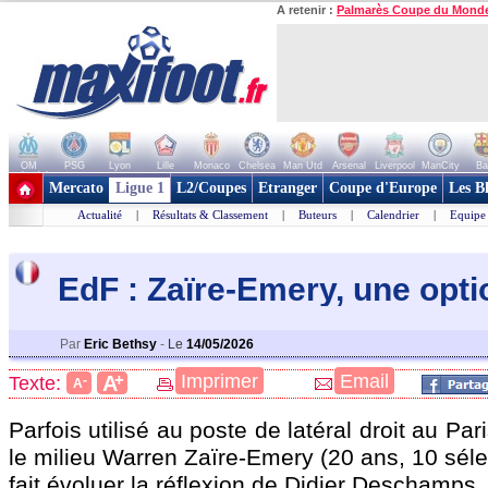
A retenir :
Palmarès Coupe du Mond
OM
PSG
Lyon
Lille
Monaco
Chelsea
Man Utd
Arsenal
Liverpool
ManCity
Ba
+ de clubs
Mercato
Ligue 1
L2/Coupes
Etranger
Coupe d'Europe
Les B
Actualité
|
Résultats & Classement
|
Buteurs
|
Calendrier
|
Equipe
EdF : Zaïre-Emery, une opti
Par
Eric Bethsy
-
Le
14/05/2026
+
Imprimer
Email
A
Texte:
-
A
Parfois utilisé au poste de latéral droit au Pa
le milieu Warren Zaïre-Emery (20 ans, 10 sélec
fait évoluer la réflexion de Didier Deschamps.