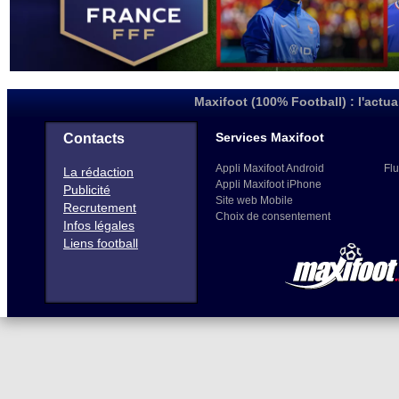
Maxifoot (100% Football) : l'actua
Services Maxifoot
Contacts
Appli Maxifoot Android
Flu
La rédaction
Appli Maxifoot iPhone
Publicité
Site web Mobile
Recrutement
Choix de consentement
Infos légales
Liens football