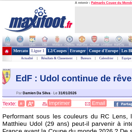
A retenir :
Palmarès Coupe du Mond
OM
PSG
Lyon
Lille
Monaco
Chelsea
Man Utd
Arsenal
Liverpool
ManCity
Ba
+ de clubs
Mercato
Ligue 1
L2/Coupes
Etranger
Coupe d'Europe
Les B
Actualité
|
Résultats & Classement
|
Buteurs
|
Calendrier
|
Equipe
EdF : Udol continue de rêve
Par
Damien Da Silva
-
Le
31/01/2026
+
Imprimer
Email
A
Texte:
-
A
Performant sous les couleurs du RC Lens, 
Matthieu Udol (29 ans) peut-il parvenir à int
France avant la Coupe du monde 2026 ? De so