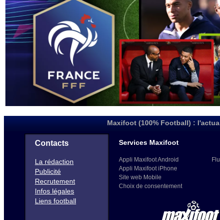
Maxifoot (100% Football) : l'actua
Services Maxifoot
Contacts
Appli Maxifoot Android
Flu
La rédaction
Appli Maxifoot iPhone
Publicité
Site web Mobile
Recrutement
Choix de consentement
Infos légales
Liens football