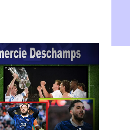
Bordeaux :
05/08
Leverkusen
05/08
VIDEO : Ne
05/08
Arsenal : c
05/08
Lyon : Fon
05/08
Aston Vill
05/08
Ipswich : F
05/08
PSG : Live
05/08
Real : le d
05/08
Lyon : Mat
05/08
Lyon : Fons
04/08
Nice : une
04/08
Trabzonspo
04/08
Lyon : Fons
04/08
EdF : Infa
04/08
LdC : du c
04/08
Lyon : la st
04/08
Lyon : Govo
04/08
Lyon : une
04/08
Lyon : Abn
04/08
LdC : Spar
04/08
VIDEO : le
04/08
Man City :
04/08