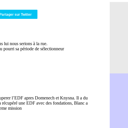
Roma : Mol
05/08
Le Havre : 
05/08
Partager sur Twitter
Chelsea : 
05/08
Atletico : 
05/08
FIFA : Figo
05/08
Naples : L
05/08
Feyenoord :
05/08
Brest : c'e
05/08
Amical : la
05/08
Amical : u
05/08
Amical : M
05/08
Inter : 40
05/08
Lille : un 
05/08
Lyon : Fons
05/08
OM : Aguer
05/08
Real : Endr
05/08
Real : ce s
05/08
OM : le ret
05/08
Hull : Tzol
05/08
PSG : Zaba
05/08
Man Utd : 
05/08
Sparta : le
05/08