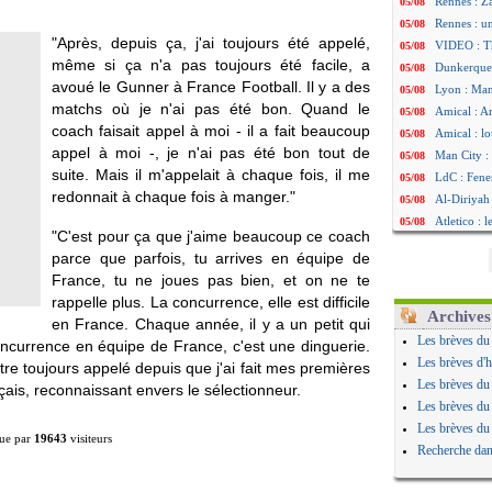
Rennes : Za
05/08
Rennes : u
05/08
"Après, depuis ça, j'ai toujours été appelé,
VIDEO : Th
05/08
même si ça n'a pas toujours été facile, a
Dunkerque 
05/08
avoué le Gunner à France Football. Il y a des
Lyon : Man
05/08
matchs où je n'ai pas été bon. Quand le
Amical : Ar
05/08
coach faisait appel à moi - il a fait beaucoup
Amical : lo
05/08
appel à moi -, je n'ai pas été bon tout de
Man City :
05/08
suite. Mais il m'appelait à chaque fois, il me
LdC : Fene
05/08
redonnait à chaque fois à manger."
Al-Diriyah 
05/08
Atletico : 
05/08
"C'est pour ça que j'aime beaucoup ce coach
Amical : p
05/08
parce que parfois, tu arrives en équipe de
VIDEO : le
05/08
France, tu ne joues pas bien, et on ne te
CdM 2030 :
05/08
rappelle plus. La concurrence, elle est difficile
PSG : la c
05/08
Archives
en France. Chaque année, il y a un petit qui
Newcastle :
05/08
Les brèves du
concurrence en équipe de France, c'est une dinguerie.
Real : une 
05/08
Les brèves d'h
tre toujours appelé depuis que j'ai fait mes premières
Amical : l
05/08
Les brèves du
ançais, reconnaissant envers le sélectionneur.
Monaco : Ca
05/08
Les brèves du
Atletico : 
05/08
Les brèves du
ue par
19643
visiteurs
Real : Dio
05/08
Recherche dan
Arsenal : H
05/08
Man Utd : B
05/08