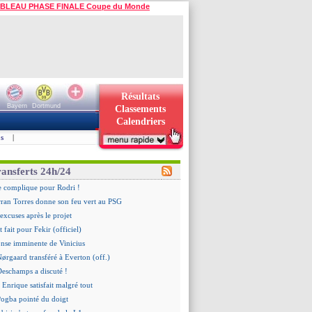
BLEAU PHASE FINALE Coupe du Monde
Résultats
Bayern
Dortmund
Classements
Calendriers
s
|
ransferts 24h/24
se complique pour Rodri !
rran Torres donne son feu vert au PSG
 excuses après le projet
t fait pour Fekir (officiel)
onse imminente de Vinicius
Nørgaard transféré à Everton (off.)
Deschamps a discuté !
 Enrique satisfait malgré tout
ogba pointé du doigt