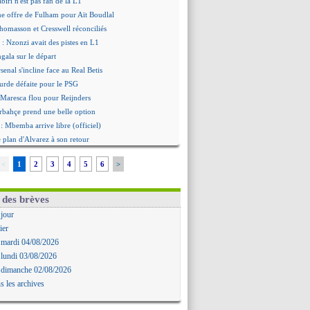
biri n'est pas fan de la L1
ne offre de Fulham pour Aït Boudlal
omasson et Cresswell réconciliés
: Nzonzi avait des pistes en L1
gala sur le départ
senal s'incline face au Real Betis
urde défaite pour le PSG
 Maresca flou pour Reijnders
rbahçe prend une belle option
: Mbemba arrive libre (officiel)
le plan d'Alvarez à son retour
remier succès pour Brest
<
1
2
3
4
5
6
>
 joli but de Greenwood avec le Fener !
 une promesse d'Infantino au Maroc ?
ompo pour le premier match amical
 des brèves
 Jaissle est le nouveau coach (off.)
 jour
nouvelle offre pour Vinicius
ier
'OM domine Al-Shahaniya
 mardi 04/08/2026
bral a prolongé (officiel)
 lundi 03/08/2026
Molina va signer à la Roma
 dimanche 02/08/2026
mandé arrive pour 140 M€ !
s les archives
avertz en veut encore plus
ayindir en route pour le Celta