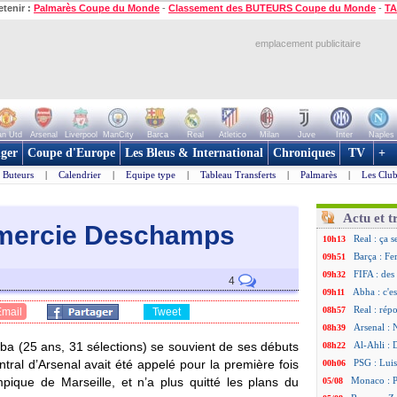
etenir :
Palmarès Coupe du Monde
-
Classement des BUTEURS Coupe du Monde
-
TA
emplacement publicitaire
n Utd
Arsenal
Liverpool
ManCity
Barca
Real
Atletico
Milan
Juve
Inter
Naples
ger
Coupe d'Europe
Les Bleus & International
Chroniques
TV
+
Buteurs
|
Calendrier
|
Equipe type
|
Tableau Transferts
|
Palmarès
|
Les Club
Actu et t
remercie Deschamps
Real : ça 
10h13
Barça : Fe
09h51
FIFA : des
09h32
4
Abha : c'es
09h11
Real : rép
08h57
Email
Tweet
Arsenal : 
08h39
iba (25 ans, 31 sélections) se souvient de ses débuts
Al-Ahli : 
08h22
ntral d’Arsenal avait été appelé pour la première fois
PSG : Luis
00h06
ique de Marseille, et n’a plus quitté les plans du
Monaco : P
05/08