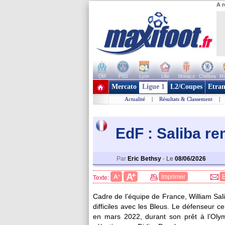
A r
OM
PSG
Lyon
Lille
Monaco
Chelsea
Ma
+ de clubs
Mercato
Ligue 1
L2/Coupes
Etran
Actualité
|
Résultats & Classement
|
EdF : Saliba 
Par
Eric Bethsy
-
Le
08/06/2026
+
A
-
A
Imprimer
Texte:
Cadre de l’équipe de France, William Sal
difficiles avec les Bleus. Le défenseur ce
en mars 2022, durant son prêt à l’Olymp