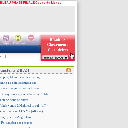
BLEAU PHASE FINALE Coupe du Monde
Résultats
Bayern
Dortmund
Classements
Calendriers
s
|
ransferts 24h/24
n départ, Meunier accuse Létang
antino ne démissionnera pas
ick esquive pour Ferran Torres
: Araujo, une option d'achat à 55 M€
quiétude pour Édouard
 Vitek vendu à Middlesbrough (off.)
 recruté pour 14,5 M€ (officiel)
ntry pense à Angel Gomes
 Pol satisfait des progrès