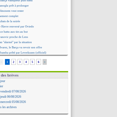
 Barça vainqueur puis battu
hanoglu prêt à prolonger
elmonem veut rester
ssement complet
ultats de la soirée
e Havre renversé par Oviedo
ce battu aux tirs au but
Ivanovic proche de Lens
 "alarmé" par la situation
Alvarez, le Barça va revoir son offre
Mbamba prêté par Leverkusen (officiel)
 Real bat Ferencvaros
<
1
2
3
4
5
6
>
ukaku dit oui à Fenerbahçe
est arrache le nul contre Venise
n nouveau nul pour Le Mans
 des brèves
 nul entre Auxerre et Troyes
 jour
 Sergi Roberto a signé (officiel)
ier
gers fait tomber Lorient
 vendredi 07/08/2026
e Paris FC corrigé par Mayence
 jeudi 06/08/2026
ennes encore battu par Brentford
 mercredi 05/08/2026
aris SG 1-1 Man Utd (fini)
s les archives
 Jong menacé par l’arrivée de Rodri
Simeone ferme la porte pour Alvarez