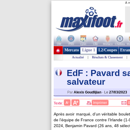
A r
OM
PSG
Lyon
Lille
Monaco
Chelsea
Ma
+ de clubs
Mercato
Ligue 1
L2/Coupes
Etran
Actualité
|
Résultats & Classement
|
EdF : Pavard s
salvateur
Par
Alexis Goudlijian
-
Le
27/03/2023
+
A
-
A
Imprimer
Texte:
Après avoir marqué, d’un véritable boule
de l’équipe de France contre l’Irlande (1-
2024, Benjamin Pavard (26 ans, 48 sélecti