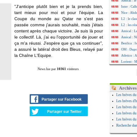
Amical : le
08/08
"J'anticipe plutôt bien et je la prends bien,
Inter : Cal
08/08
tant mieux pour moi et pour l'équipe. La
Nice : Abd
08/08
Coupe du monde au Qatar ne s'est pas
L2 : le cla
08/08
passée comme j'aurais souhaité, mais j'étais
L2 : les rés
08/08
content après chaque victoire. Je suis là pour
Amical : L
08/08
le collectif. Là, j’ai eu l'opportunité de jouer et
Amical : Ni
08/08
ça m'a réussi. J'espère que ça va continuer",
Benfica : 
08/08
a assuré le latéral droit des Bleus, relayé par
OM : Dupraz
08/08
la Chaîne L'Equipe.
Atletico : 
08/08
Lorient : 
08/08
Amical : le
08/08
News lue par
10361
visiteurs
Naples : L
08/08
Amical : Br
08/08
Amical : u
08/08
Archives
Amical : un
08/08
Les brèves du
LA Galaxy :
08/08
Partager sur Facebook
Les brèves d'h
Amical : An
08/08
Les brèves du
Amical : l
08/08
Partager sur Twitter
Les brèves du
Amical : R
08/08
Les brèves du
Amical : P
08/08
Recherche dan
Barça : De
08/08
Atletico : 
08/08