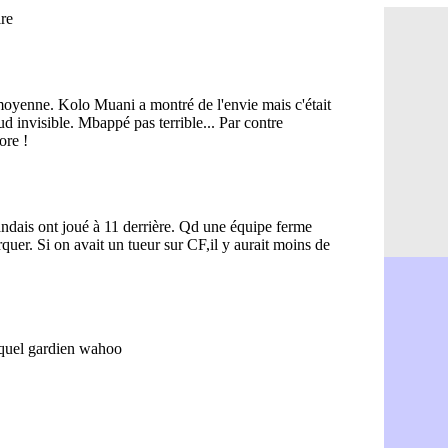
Amical : L
08/08
Nottingham
08/08
Amical : St
08/08
Amical : L
08/08
Lens : Gani
08/08
OM : le PSG
08/08
Amical : P
08/08
Amical : C
08/08
Argentine 
08/08
Amical : l'I
08/08
Atletico : 
08/08
Monaco : C
08/08
Amical : e
08/08
OM : la pis
08/08
PSG : ça n
08/08
Amical : Re
08/08
Arsenal : c
08/08
Amical : L
08/08
Real : Mour
08/08
Amical : T
08/08
OM : Benati
08/08
Newcastle :
08/08