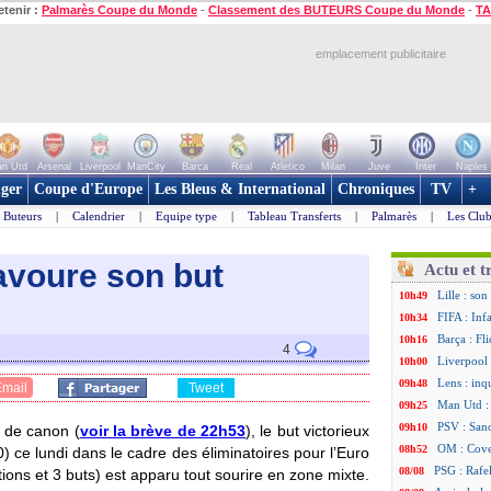
etenir :
Palmarès Coupe du Monde
-
Classement des BUTEURS Coupe du Monde
-
TA
emplacement publicitaire
n Utd
Arsenal
Liverpool
ManCity
Barca
Real
Atletico
Milan
Juve
Inter
Naples
ger
Coupe d'Europe
Les Bleus & International
Chroniques
TV
+
Buteurs
|
Calendrier
|
Equipe type
|
Tableau Transferts
|
Palmarès
|
Les Club
avoure son but
Actu et t
Lille : so
10h49
FIFA : Inf
10h34
Barça : Fl
10h16
4
Liverpool 
10h00
Lens : in
09h48
Email
Tweet
Man Utd :
09h25
PSV : Sano
09h10
t de canon (
voir la brève de 22h53
), le but victorieux
OM : Cove
08h52
0) ce lundi dans le cadre des éliminatoires pour l’Euro
PSG : Rafel
08/08
ons et 3 buts) est apparu tout sourire en zone mixte.