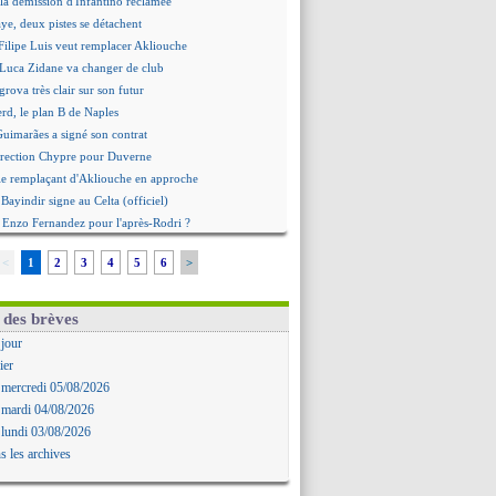
la démission d'Infantino réclamée
e, deux pistes se détachent
ilipe Luis veut remplacer Akliouche
 Luca Zidane va changer de club
grova très clair sur son futur
d, le plan B de Naples
Guimarães a signé son contrat
irection Chypre pour Duverne
le remplaçant d'Akliouche en approche
Bayindir signe au Celta (officiel)
 Enzo Fernandez pour l'après-Rodri ?
'option Monaco pour Lukaku !
<
1
2
3
4
5
6
>
 Perri a été approché
oach de l'Ajax insiste pour Godts
2e offre en préparation pour Godts
 des brèves
: Dina Ebimbe signe à Schalke (off.)
 jour
 : Saïdou Sow prêté à Nantes (off.)
ier
ilipe Luis aimerait garder Balogun
 mercredi 05/08/2026
: Newcastle est prévenu pour Nmecha
 mardi 04/08/2026
emière offre à 45 M€ pour Rodri ?
 lundi 03/08/2026
: le soutien très appuyé à Infantino
s les archives
 : Van de Ven va prolonger
agent de Rodri confirme !