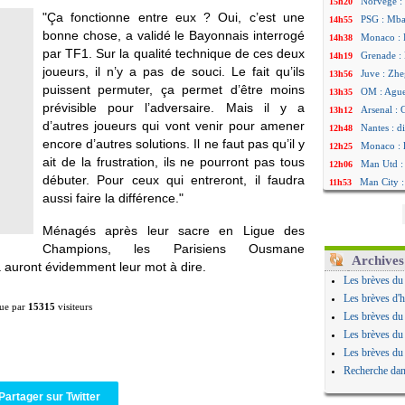
Norvège : 
15h20
"Ça fonctionne entre eux ? Oui, c’est une
PSG : Mbay
14h55
bonne chose, a validé le Bayonnais interrogé
Monaco : F
14h38
par TF1. Sur la qualité technique de ces deux
Grenade :
14h19
joueurs, il n’y a pas de souci. Le fait qu’ils
Juve : Zhe
13h56
puissent permuter, ça permet d’être moins
OM : Aguer
13h35
prévisible pour l’adversaire. Mais il y a
Arsenal : 
13h12
d’autres joueurs qui vont venir pour amener
Nantes : d
12h48
encore d’autres solutions. Il ne faut pas qu’il y
Monaco : 
12h25
ait de la frustration, ils ne pourront pas tous
Man Utd : 
12h06
débuter. Pour ceux qui entreront, il faudra
Man City :
11h53
aussi faire la différence."
Naples : l
11h31
OM : Lucas
11h10
Ménagés après leur sacre en Ligue des
PSG : le c
10h52
Champions, les Parisiens Ousmane
PSG : une 
10h33
Archives
 auront évidemment leur mot à dire.
Francfort 
10h12
Les brèves du
Strasbourg
10h09
Les brèves d'h
ue par
15315
visiteurs
Monaco : F
10h05
Les brèves du
Dortmund 
09h44
Les brèves du
Barça : pr
09h24
Les brèves du
Argentine 
09h06
Recherche dan
Tottenham
08h44
Partager sur Twitter
Barça : l'
08h22