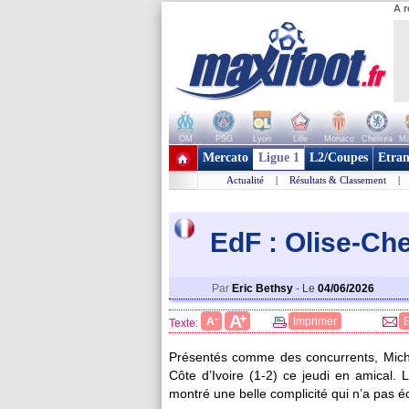
A r
OM
PSG
Lyon
Lille
Monaco
Chelsea
Ma
+ de clubs
Mercato
Ligue 1
L2/Coupes
Etran
Actualité
|
Résultats & Classement
|
EdF : Olise-Ch
Par
Eric Bethsy
-
Le
04/06/2026
+
A
-
A
Imprimer
Texte:
Présentés comme des concurrents, Michae
Côte d’Ivoire (1-2) ce jeudi en amical. 
montré une belle complicité qui n’a pas 