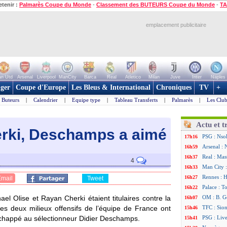
etenir :
Palmarès Coupe du Monde
-
Classement des BUTEURS Coupe du Monde
-
TA
emplacement publicitaire
n Utd
Arsenal
Liverpool
ManCity
Barca
Real
Atletico
Milan
Juve
Inter
Naples
ger
Coupe d'Europe
Les Bleus & International
Chroniques
TV
+
Buteurs
|
Calendrier
|
Equipe type
|
Tableau Transferts
|
Palmarès
|
Les Club
Actu et t
erki, Deschamps a aimé
PSG : Nsok
17h16
Arsenal : 
16h59
Real : Mas
16h37
4
Man City :
16h33
Rennes : H
16h27
Email
Tweet
Palace : T
16h22
l Olise et Rayan Cherki étaient titulaires contre la
OM : B. Ge
16h07
Les deux milieux offensifs de l’équipe de France ont
TFC : Sion
15h46
échappé au sélectionneur Didier Deschamps.
PSG : Liv
15h41