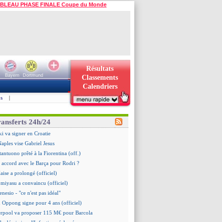
BLEAU PHASE FINALE Coupe du Monde
Résultats
Bayern
Dortmund
Classements
Calendriers
s
|
ransferts 24h/24
i va signer en Croatie
Naples vise Gabriel Jesus
tantuono prêté à la Fiorentina (off.)
 accord avec le Barça pour Rodri ?
aise a prolongé (officiel)
omiyasu a convaincu (officiel)
nesio - "ce n'est pas idéal"
 Oppong signe pour 4 ans (officiel)
erpool va proposer 115 M€ pour Barcola