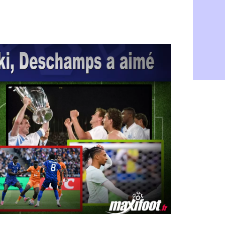
Ouganda : 
06/08
Arsenal : A
06/08
Chelsea : P
06/08
FIFA : le 
06/08
PSG : l'ét
06/08
Bologne : D
06/08
OM : accor
06/08
OM : Medi
06/08
Uruguay : 
06/08
Séville : J
06/08
PSG : Ndja
06/08
Real : Dio
06/08
Man City : 
06/08
Rennes : A
06/08
Aston Villa
06/08
OM : une a
06/08
Le Havre : 
06/08
Trabzonspor
06/08
Bordeaux :
06/08
FIFA : Al-K
06/08
Fenerbahçe
06/08
Bordeaux : 
06/08
Galatasara
06/08