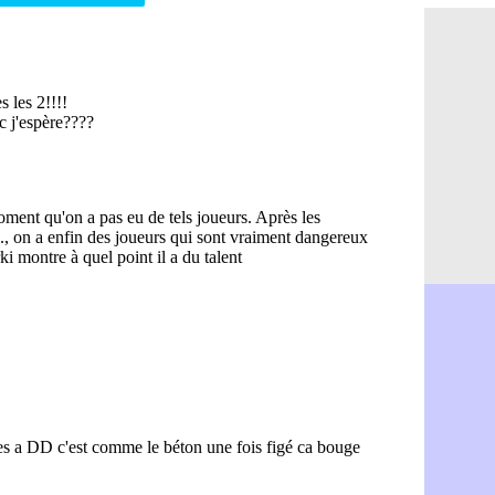
FIFA : la C
06/08
CdM 2030 :
06/08
Rennes : Em
06/08
Côte d'Ivoi
06/08
Rennes : H
06/08
Man City :
06/08
Man Utd : Z
06/08
Amical : M
06/08
Nantes : De
06/08
OM : le clu
06/08
Monaco : l
06/08
FIFA : Teb
06/08
FIFA : l'UE
06/08
PSG : Teba
06/08
Real : Vini
06/08
Lyon : Man
06/08
OM : une o
06/08
Real : c'es
06/08
Troyes : Ju
06/08
PSG : Aklio
06/08
OM : une o
06/08
PSG : cont
06/08