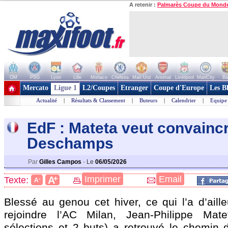
A retenir :
Palmarès Coupe du Mond
OM
PSG
Lyon
Lille
Monaco
Chelsea
Man Utd
Arsenal
Liverpool
ManCity
Ba
+ de clubs
Mercato
Ligue 1
L2/Coupes
Etranger
Coupe d'Europe
Les B
Actualité
|
Résultats & Classement
|
Buteurs
|
Calendrier
|
Equipe
EdF : Mateta veut convainc
Deschamps
Par
Gilles Campos
-
Le
06/05/2026
+
Imprimer
Email
A
Texte:
-
A
Blessé au genou cet hiver, ce qui l’a d’ail
rejoindre l’AC Milan, Jean-Philippe Ma
sélections et 2 buts) a retrouvé le chemin d