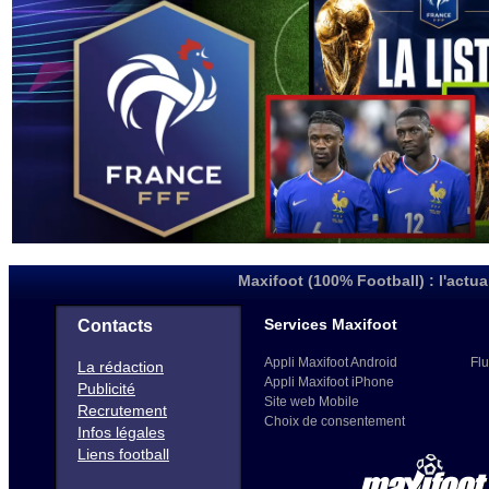
Maxifoot (100% Football) : l'actua
Services Maxifoot
Contacts
Appli Maxifoot Android
Flu
La rédaction
Appli Maxifoot iPhone
Publicité
Site web Mobile
Recrutement
Choix de consentement
Infos légales
Liens football