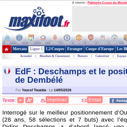
A retenir :
Palmarès Coupe du Mond
OM
PSG
Lyon
Lille
Monaco
Chelsea
Man Utd
Arsenal
Liverpool
ManCity
Ba
+ de clubs
Mercato
Ligue 1
L2/Coupes
Etranger
Coupe d'Europe
Les B
Actualité
|
Résultats & Classement
|
Buteurs
|
Calendrier
|
Equipe
EdF : Deschamps et le pos
de Dembélé
Par
Youcef Touaitia
-
Le
14/05/2026
+
Imprimer
Email
A
Texte:
-
A
Interrogé sur le meilleur positionnement d
(28 ans, 58 sélections et 7 buts) avec l’é
Didier Deschamps a d’abord lancé une 