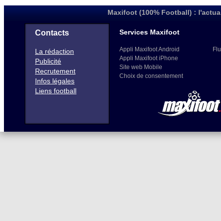
Maxifoot (100% Football) : l'actua
Services Maxifoot
Contacts
Appli Maxifoot Android
Flu
La rédaction
Appli Maxifoot iPhone
Publicité
Site web Mobile
Recrutement
Choix de consentement
Infos légales
Liens football