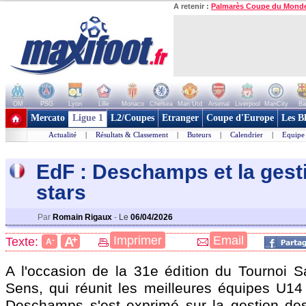
A retenir :
Palmarès Coupe du Mond
OM
PSG
Lyon
Lille
Monaco
Chelsea
Man Utd
Arsenal
Liverpool
ManCity
Ba
+ de clubs
Mercato
Ligue 1
L2/Coupes
Etranger
Coupe d'Europe
Les B
Actualité
|
Résultats & Classement
|
Buteurs
|
Calendrier
|
Equipe
EdF : Deschamps et la gest
stars
Par
Romain Rigaux
-
Le
06/04/2026
+
Imprimer
Email
A
Texte:
-
A
A l'occasion de la 31e édition du Tournoi S
Sens, qui réunit les meilleures équipes U14 
Deschamps s'est exprimé sur la gestion de