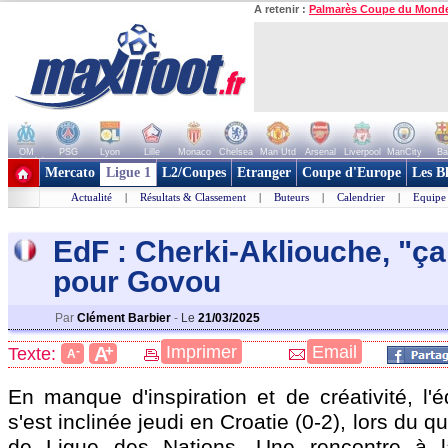
A retenir :
Palmarès Coupe du Mond
OM
PSG
Lyon
Lille
Monaco
Chelsea
Man Utd
Arsenal
Liverpool
ManCity
Ba
+ de clubs
Mercato
Ligue 1
L2/Coupes
Etranger
Coupe d'Europe
Les B
Actualité
|
Résultats & Classement
|
Buteurs
|
Calendrier
|
Equipe
EdF : Cherki-Akliouche, "ça
pour Govou
Par
Clément Barbier
-
Le
21/03/2025
+
Imprimer
Email
A
Texte:
-
A
En manque d'inspiration et de créativité, l'
s'est inclinée jeudi en Croatie (0-2), lors du qu
de Ligue des Nations. Une rencontre à l