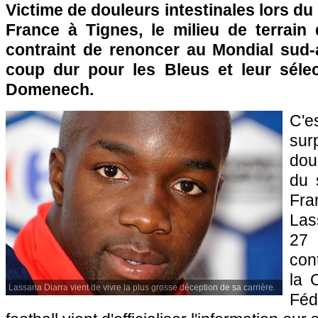
Victime de douleurs intestinales lors du
France à Tignes, le milieu de terrain
contraint de renoncer au Mondial sud-
coup dur pour les Bleus et leur séle
Domenech.
C'
sur
doul
du 
Fr
Las
27 
con
la 
Lassana Diarra vient de vivre la plus grosse déception de sa carrière.
Féd