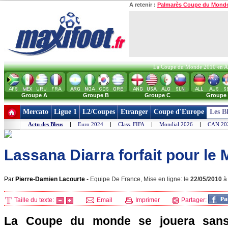
A retenir :
Palmarès Coupe du Mond
La Coupe du Monde 2010 en Afri
Groupe A
Groupe B
Groupe C
Groupe
Mercato
Ligue 1
L2/Coupes
Etranger
Coupe d'Europe
Les B
Actu des Bleus
|
Euro 2024
|
Class. FIFA
|
Mondial 2026
|
CAN 20
Lassana Diarra forfait pour le 
Par
Pierre-Damien Lacourte
-
Equipe De France, Mise en ligne: le
22/05/2010
Taille du texte:
Email
Imprimer
Partager:
La Coupe du monde se jouera sans