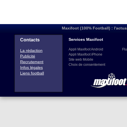
Maxifoot (100% Football) : l'actua
Services Maxifoot
Contacts
Appli Maxifoot Android
Flu
La rédaction
Appli Maxifoot iPhone
Publicité
Site web Mobile
Recrutement
Choix de consentement
Infos légales
Liens football